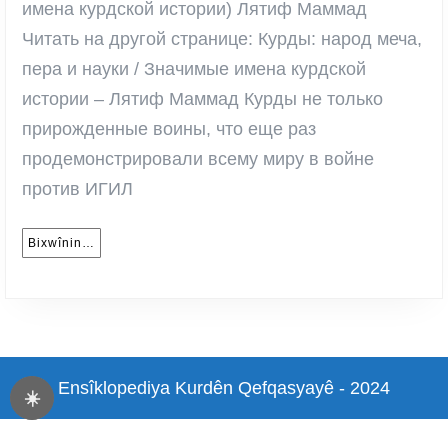
и
имена курдской истории) Лятиф Маммад
науки
Читать на другой странице: Курды: народ меча,
/
пера и науки / Значимые имена курдской
Значимые
истории – Лятиф Маммад Курды не только
имена
прирожденные воины, что еще раз
курдской
продемонстрировали всему миру в войне
истории
против ИГИЛ
–
Лятиф
Bixwînin…
Bixwînin…
Маммад
Ensîklopediya Kurdên Qefqasyayê - 2024
☀️
Scroll
Up