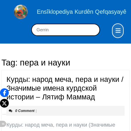
Skip
to
Ensîklopediya Kurdên Qefqasyayê
content
Skip
Op
Search
to
But
for:
content
Tag:
пера и науки
Курды: народ меча, пера и науки /
Значимые имена курдской
Курды:
истории – Лятиф Маммад
народ
0 Comment
|
меча,
пера
Курды: народ меча, пера и науки (Значимые