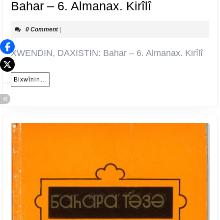
Bahar
Bahar – 6. Almanax. Kirîlî
–
0 Comment
|
6.
Almanax.
XWENDIN, DAXISTIN: Bahar – 6. Almanax. Kirîlî
Kirîlî
Bixwînin…
Bixwînin…