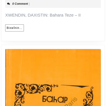
0 Comment
|
–
II
XWENDIN, DAXISTIN: Bahara Teze – II
Bixwînin…
Bixwînin…