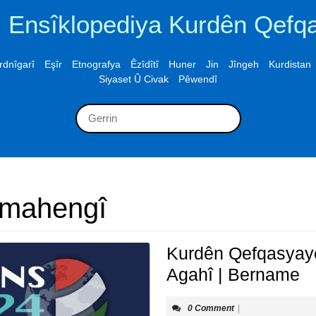
Ensîklopediya Kurdên Qefq
rdnîgarî
Eşîr
Etnografya
Êzîdîtî
Huner
Jin
Jîngeh
Kurdistan
Siyaset Û Civak
Pêwendî
Search
for:
mahengî
Kurdên Qefqasyayê
K
Agahî | Bername
Q
0 Comment
|