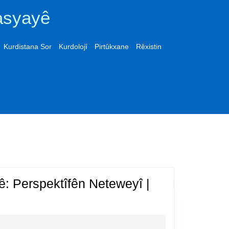
asyayê
Kurdistana Sor
Kurdolojî
Pirtûkxane
Rêxistin
: Perspektîfên Neteweyî |
urdên
efqasyayê: