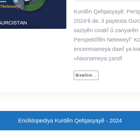
Pe
N
Kurdên Qefqasyayê: Persp
|
2024’ê de, li paytexta Gurc
A
saziyên civakî û zanyarên
|
Perspektîfên Neteweyî” Kon
B
encemnameya dawî ya kon
«Nasnameya çandî
Bixwînin…
Bixwînin…
Ensîklopediya Kurdên Qefqasyayê - 2024
Scroll
Up