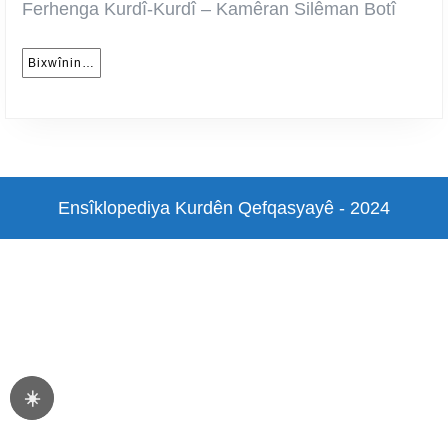
Silêman
Ferhenga Kurdî-Kurdî – Kamêran Silêman Botî
Botî
Bixwînin…
Bixwînin…
Ensîklopediya Kurdên Qefqasyayê - 2024
Scroll
Up
☀️