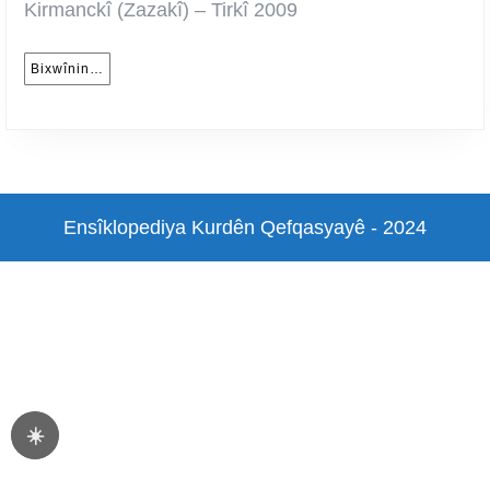
2009
Kirmanckî (Zazakî) – Tirkî 2009
Bixwînin…
Bixwînin…
Ensîklopediya Kurdên Qefqasyayê - 2024
Scroll
Up
☀️