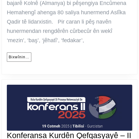
YE
bajarê Kolnê (Almanya) bi pêşengiya Encûmena
Hemahengî ahenga 80 saliya hunermend Aslîka
Qadir tê lidarxistin. Pir caran li pêş navên
hunermendan rengdêrên cûrbecûr ên wekî
‘mezin’, ‘baş’, ‘jêhatî’, ‘fedakar’,
Bixwînin…
Bixwînin…
Ko
Konferansa Kurdên Qefqasyayê – II