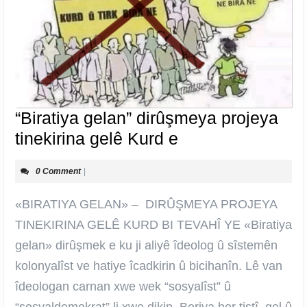
“Biratiya gelan” dirûşmeya projeya
“Biratiya
tinekirina gelê Kurd e
gelan”
0 Comment
|
dirûşmeya
projeya
«BIRATIYA GELAN» – DIRÛŞMEYA PROJEYA
tinekirina
TINEKIRINA GELÊ KURD BI TEVAHÎ YE «Biratiya
gelê
gelan» dirûşmek e ku ji aliyê îdeolog û sîstemên
Kurd
kolonyalîst ve hatiye îcadkirin û bicihanîn. Lê van
e
îdeologan carnan xwe wek “sosyalîst” û