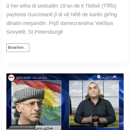
–
û her wiha di sedsalên 19’an de li Tbilisê (Tîflîs)
Hejarê
paytexta Gurcistanê jî di vê hêlê de karên girîng
Şamil
dihatin meşandin. Piştî damezrandina Yekîtiya
Sovyetê, St.Petersburgê
Bixwînin…
Bixwînin…