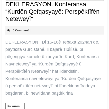
DEKLERASYON. Konferansa
“Kurdên Qefqasyayê: Perspêktîfên
DEKLERASYON.
Neteweyî”
Konferansa
0 Comment
|
“Kurdên
Qefqasyayê:
DEKLERASYON Di 15-16ê Tebaxa 2024an de, li
Perspêktîfên
paytexta Gurcistanê, li bajarê Tibîlîsê, bi
Neteweyî”
pêşengiya komele û zanyarên Kurd, Konferansa
Navneteweyî ya “Kurdên Qefqasyayê û
Perspêktîfên Neteweyî” hat lidarxistin.
Konferansa navneteweyî ya “Kurdên Qefqasyayê
û perspêktîfên neteweyî” bi îfadekirina îradeya
beşdaran, bi hewildana baştirkirina
Bixwînin…
Bixwînin…