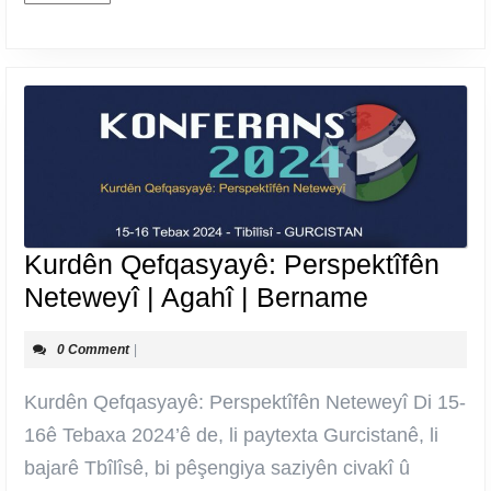
Kurdên Qefqasyayê: Perspektîfên
Kurdên
Neteweyî | Agahî | Bername
Qefqasya
0 Comment
|
Perspektî
Neteweyî
Kurdên Qefqasyayê: Perspektîfên Neteweyî Di 15-
|
16ê Tebaxa 2024’ê de, li paytexta Gurcistanê, li
Agahî
bajarê Tbîlîsê, bi pêşengiya saziyên civakî û