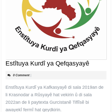
Estîtuya
Estîtuya Kurdî ya Qefqasyayê
Kurdî
0 Comment
|
ya
Qefqas
Enstîtuya Kurdî ya Kafkasyayê di sala 2019an de
li Krasnodar a Rûsyayê hat vekirin û di sala
2022an de li paytexta Gurcistanê Tiflîsê bi
awayekî fermî hat qeydkirin.