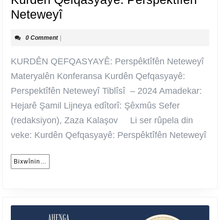
Kurdên
Neteweyî
Qefqasyayê:
0 Comment
|
Perspêktîfên
Neteweyî
KURDÊN QEFQASYAYÊ: Perspêktîfên Neteweyî
Materyalên Konferansa Kurdên Qefqasyayê:
Perspektîfên Neteweyî Tiblîsî – 2024 Amadekar:
Hejarê Şamil Lijneya edîtorî: Şêxmûs Sefer
(redaksiyon), Zaza Kalaşov Li ser rûpela din
veke: Kurdên Qefqasyayê: Perspêktîfên Neteweyî
Bixwînin…
Bixwînin…