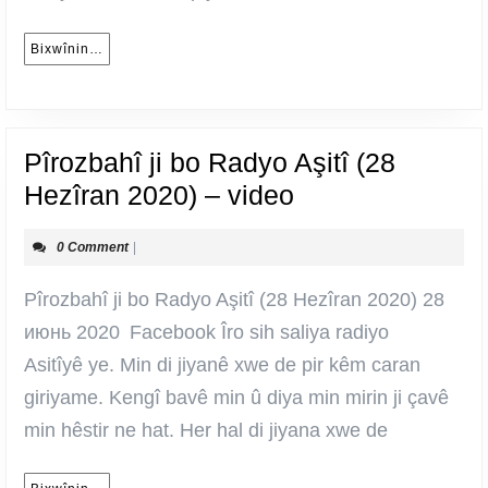
Bixwînin…
Bixwînin…
Pîrozbahî ji bo Radyo Aşitî (28
Pîrozbahî
Hezîran 2020) – video
ji
0 Comment
|
bo
Radyo
Pîrozbahî ji bo Radyo Aşitî (28 Hezîran 2020) 28
Aşitî
июнь 2020 Facebook Îro sih saliya radiyo
(28
Asitîyê ye. Min di jiyanê xwe de pir kêm caran
Hezîran
giriyame. Kengî bavê min û diya min mirin ji çavê
2020)
min hêstir ne hat. Her hal di jiyana xwe de
–