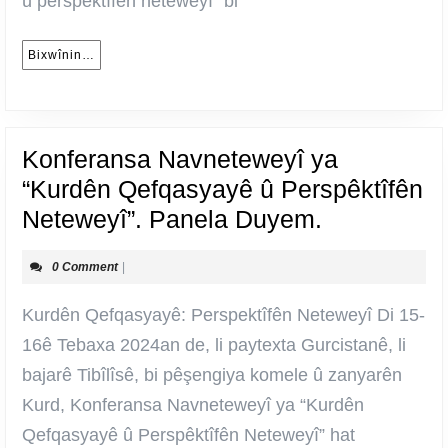
û perspêktîfên neteweyî” bi
Bixwînin…
Bixwînin…
Konferansa Navneteweyî ya
“Kurdên Qefqasyayê û Perspêktîfên
Konferans
Neteweyî”. Panela Duyem.
Navnetewe
0 Comment
|
ya
“Kurdên
Kurdên Qefqasyayê: Perspektîfên Neteweyî Di 15-
Qefqasyay
16ê Tebaxa 2024an de, li paytexta Gurcistanê, li
û
bajarê Tibîlîsê, bi pêşengiya komele û zanyarên
Perspêktîf
Kurd, Konferansa Navneteweyî ya “Kurdên
Neteweyî”.
Qefqasyayê û Perspêktîfên Neteweyî” hat