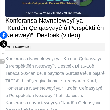
Konferansa Navneteweyî ya
“Kurdên Qefqasyayê û Perspêktîfên
Konferans
Neteweyî”. Destpêk (video)
Navnetewe
0 Comment
|
ya
“Kurdên
Konferansa Navneteweyî ya “Kurdên Qefqasyayê
Qefqasyay
û Perspêktîfên Neteweyî”. Destpêk Di 15-16ê
û
Tebaxa 2024an de, li paytexta Gurcistanê, li bajarê
Perspêktîf
Tibîlîsê, bi pêşengiya komele û zanyarên Kurd,
Neteweyî”.
Konferansa Navneteweyî ya “Kurdên Qefqasyayê
Destpêk
û Perspêktîfên Neteweyî” hat lidarxistin.
(video)
Konferansa navneteweyî ya “Kurdên Qefqasyayê