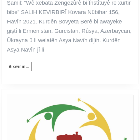
Zengezûrê
Şamil: “Wê xebata Zengezûrê bi Înstîtuyê re xurtir
Hejarê
bibe” SALIH KEVIRBIRÎ Kovara Nûbihar 156,
Şamil
Havîn 2021. Kurdên Sovyeta Berê bi awayeke
giştî li Ermenistan, Gurcistan, Rûsya, Azerbaycan,
Ûkrayna û li welatên Asya Navîn dijîn. Kurdên
Asya Navîn jî li
Bixwînin…
Bixwînin…