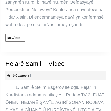
|
zanyarên Kurd, bi navê “Kurdên Qefqasyayê:
Bername
Perspektîfên Neteweyî” Konferansa navnetewî hat
li dar xistin. Di encemnameya dawî ya konferansê
weha dest pê dike: «Nasnameya çandî
Bixwînin…
Bixwînin…
Hejarê
Hejarê Şamil – Vîdeo
Şamil
0 Comment
|
–
Vîdeo
1. Şamilê Selim Esgerov ile oğlu Hejar’ın
Kürdistan’a adanmış hikayesi. Rûdaw TV 2. FUAT
ÖNEN, HEJARÊ ŞAMÎL, AGIRÎ SORAN-ROJEVA
SÎYASÎ A CÎHANÊ Û KURDÎSTANÊ. UTOPIA TV