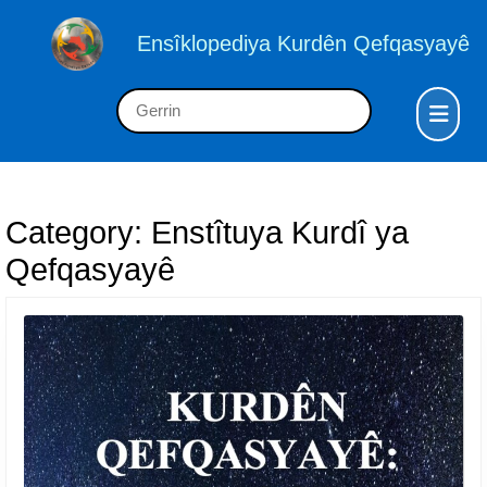
Skip
to
Ensîklopediya Kurdên Qefqasyayê
content
Skip
Op
Search
to
But
for:
content
Category:
Enstîtuya Kurdî ya
Qefqasyayê