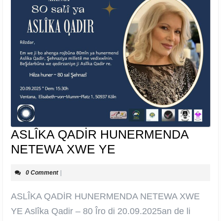
ASLÎKA QADİR HUNERMENDA
ASLÎKA
NETEWA XWE YE
QADİR
0 Comment
|
HUNERMENDA
NETEWA
ASLÎKA QADİR HUNERMENDA NETEWA XWE
XWE
YE Aslîka Qadir – 80 Îro di 20.09.2025an de li