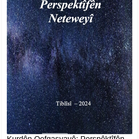
Kurdên Qefqasyayê: Perspêktîfên