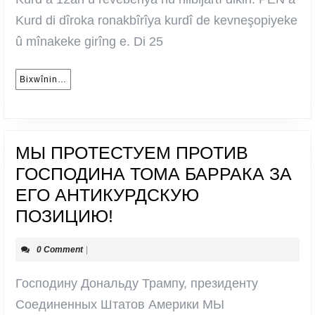
Kurd di dîroka ronakbîrîya kurdî de kevneşopiyeke
û mînakeke girîng e. Di 25
Bixwînin…
Bixwînin…
МЫ ПРОТЕСТУЕМ ПРОТИВ
ГОСПОДИНА ТОМА БАРРАКА ЗА
ЕГО АНТИКУРДСКУЮ
МЫ
ПОЗИЦИЮ!
ПРОТЕСТУЕМ
0 Comment
|
ПРОТИВ
ГОСПОДИНА
Господину Дональду Трампу, президенту
ТОМА
Соединенных Штатов Америки МЫ