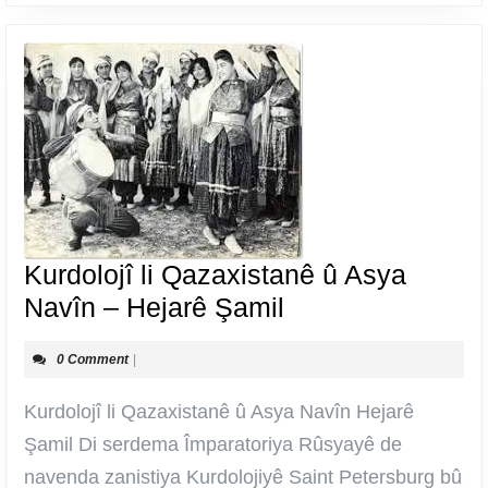
Kurdolojî li Qazaxistanê û Asya
Kurdolojî
Navîn – Hejarê Şamil
li
0 Comment
|
Qazaxistanê
û
Kurdolojî li Qazaxistanê û Asya Navîn Hejarê
Asya
Şamil Di serdema Împaratoriya Rûsyayê de
Navîn
navenda zanistiya Kurdolojiyê Saint Petersburg bû