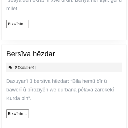
“sosyaldemokrat” li xwe dikin. Beriya her tiştî, gel û
milet
Bixwînin…
Bixwînin…
Bersîva
Bersîva hêzdar
hêzdar
0 Comment
|
Daxuyanî û bersîva hêzdar: “Bila hemû bîr û
bawerî û pîroziyên we qurbana pêlava zarokekî
Kurda bin”.
Bixwînin…
Bixwînin…