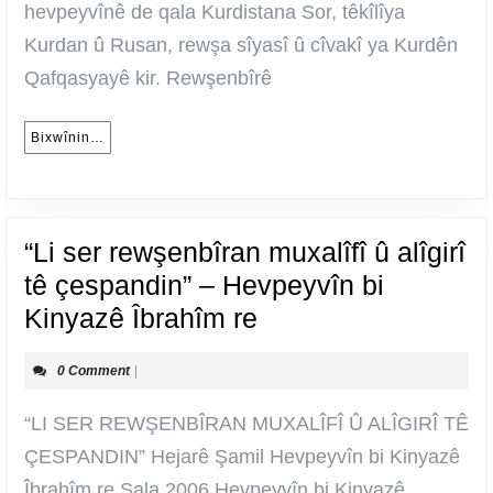
s
hevpeyvînê de qala Kurdistana Sor, têkîlîya
zê
Kurdan û Rusan, rewşa sîyasî û cîvakî ya Kurdên
e
Qafqasyayê kir. Rewşenbîrê
di
Bixwînin…
Bixwînin…
“Li ser rewşenbîran muxalîfî û alîgirî
tê çespandin” – Hevpeyvîn bi
“Li
Kinyazê Îbrahîm re
ser
0 Comment
|
rewşenbîran
muxalîfî
“LI SER REWŞENBÎRAN MUXALÎFÎ Û ALÎGIRÎ TÊ
û
ÇESPANDIN” Hejarê Şamil Hevpeyvîn bi Kinyazê
alîgirî
Îbrahîm re Sala 2006 Hevpeyvîn bi Kinyazê