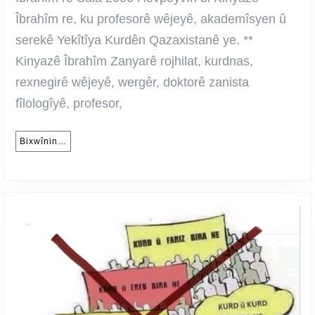
tê
Îbrahîm re, ku profesorê wêjeyê, akademîsyen û
çespandin”
serekê Yekîtîya Kurdên Qazaxistanê ye. **
–
Kinyazê Îbrahîm Zanyarê rojhilat, kurdnas,
Hevpeyvîn
rexnegirê wêjeyê, wergêr, doktorê zanista
bi
fîlologîyê, profesor,
Kinyazê
Îbrahîm
Bixwînin…
Bixwînin…
re