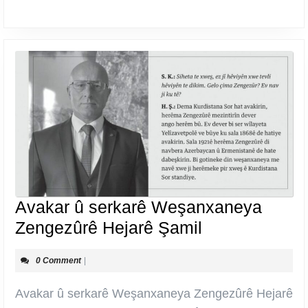
Avakar û serkarê Weşanxaneya
Avakar
Zengezûrê Hejarê Şamil
û
0 Comment
|
serkarê
Weşanxaney
Avakar û serkarê Weşanxaneya Zengezûrê Hejarê