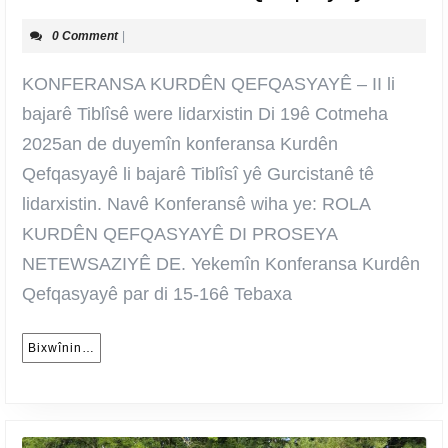
K
0 Comment
|
Q
–
KONFERANSA KURDÊN QEFQASYAYÊ – II li
II
bajarê Tiblîsê were lidarxistin Di 19ê Cotmeha
2025an de duyemîn konferansa Kurdên
Qefqasyayê li bajarê Tiblîsî yê Gurcistanê tê
lidarxistin. Navê Konferansê wiha ye: ROLA
KURDÊN QEFQASYAYÊ DI PROSEYA
NETEWSAZIYÊ DE. Yekemîn Konferansa Kurdên
Qefqasyayê par di 15-16ê Tebaxa
Bixwînin…
Bixwînin…