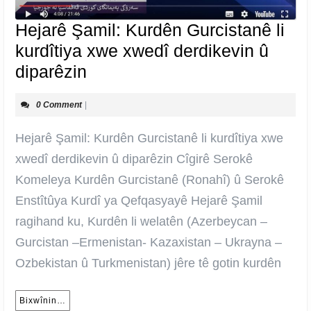
Hejarê Şamil: Kurdên Gurcistanê li
kurdîtiya xwe xwedî derdikevin û
Hejarê
diparêzin
Şamil:
0 Comment
|
Kurdên
Gurcistanê
Hejarê Şamil: Kurdên Gurcistanê li kurdîtiya xwe
li
xwedî derdikevin û diparêzin Cîgirê Serokê
kurdîtiya
Komeleya Kurdên Gurcistanê (Ronahî) û Serokê
xwe
Enstîtûya Kurdî ya Qefqasyayê Hejarê Şamil
xwedî
ragihand ku, Kurdên li welatên (Azerbeycan –
derdikevin
Gurcistan –Ermenistan- Kazaxistan – Ukrayna –
û
Ozbekistan û Turkmenistan) jêre tê gotin kurdên
diparêzin
Bixwînin…
Bixwînin…