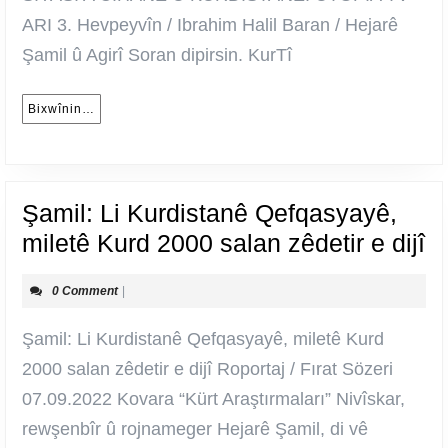
ARI 3. Hevpeyvîn / Ibrahim Halil Baran / Hejarê
Şamil û Agirî Soran dipirsin. KurTî
Bixwînin…
Bixwînin…
Şamil: Li Kurdistanê Qefqasyayê,
Şa
miletê Kurd 2000 salan zêdetir e dijî
Li
0 Comment
|
K
Q
Şamil: Li Kurdistanê Qefqasyayê, miletê Kurd
mi
2000 salan zêdetir e dijî Roportaj / Fırat Sözeri
K
07.09.2022 Kovara “Kürt Araştırmaları” Nivîskar,
2
rewşenbîr û rojnameger Hejarê Şamil, di vê