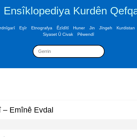
Ensîklopediya Kurdên Qefq
rdnîgarî
Eşîr
Etnografya
Êzîdîtî
Huner
Jin
Jîngeh
Kurdistan
Siyaset Û Civak
Pêwendî
Search
for:
Bawermendiyên
 – Emînê Evdal
Kurdên
Ezdî