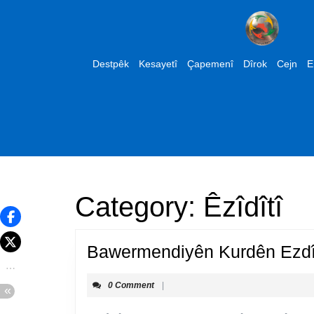
Skip
to
content
Skip
Destpêk
Kesayetî
Çapemenî
Dîrok
Cejn
E
to
content
Category:
Êzîdîtî
Bawermendiyên Kurdên Ezdî
0 Comment
|