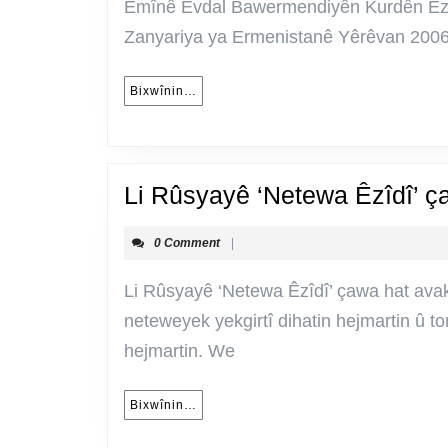
Emînê Evdal Bawermendiyên Kurdên E
Zanyariya ya Ermenistanê Yêrêvan 2
Bixwînin…
Bixwînin…
Li Rûsyayê ‘Netewa Êzîdî’ ç
0 Comment
|
Li Rûsyayê ‘Netewa Êzîdî’ çawa hat ava
neteweyek yekgirtî dihatin hejmartin û t
hejmartin. We
Bixwînin…
Bixwînin…