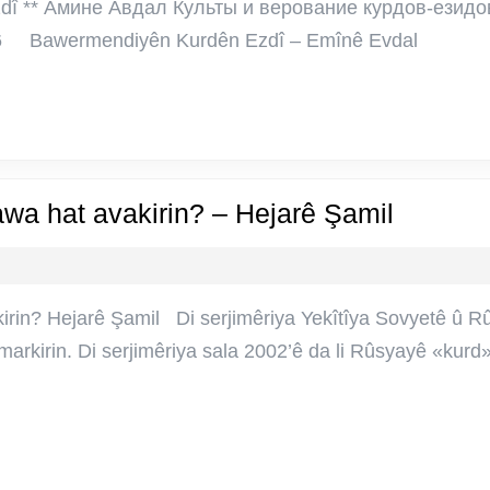
–
zdî ** Амине Авдал Культы и верование курдов-езид
Emînê
006 Bawermendiyên Kurdên Ezdî – Emînê Evdal
Evdal
Li
awa hat avakirin? – Hejarê Şamil
Rûsyay
‘Netew
Êzîdî’
kirin? Hejarê Şamil Di serjimêriya Yekîtîya Sovyetê û 
çawa
omarkirin. Di serjimêriya sala 2002’ê da li Rûsyayê «kur
hat
avakiri
–
Hejarê