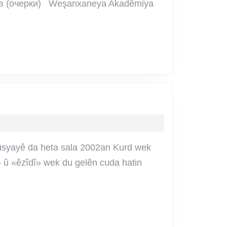
ов (очерки) Weşanxaneya Akadêmiya
ê
a
Rûsyayê da heta sala 2002an Kurd wek
d» û «êzîdî» wek du gelên cuda hatin
n?