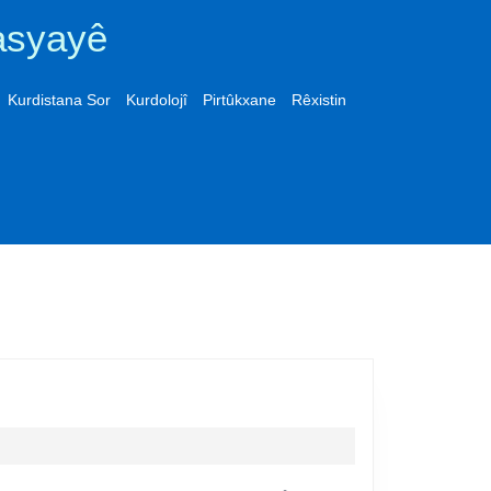
asyayê
Kurdistana Sor
Kurdolojî
Pirtûkxane
Rêxistin