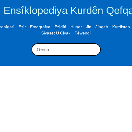
Ensîklopediya Kurdên Qefq
rdnîgarî
Eşîr
Etnografya
Êzîdîtî
Huner
Jin
Jîngeh
Kurdistan
Siyaset Û Civak
Pêwendî