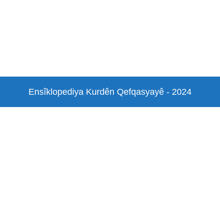
Ensîklopediya Kurdên Qefqasyayê - 2024