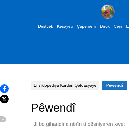
Destpêk
Kesayetî
Çapemenî
Dîrok
Cejn
E
Ensîklopediya Kurdên Qefqasyayê
Pêwendî
Pêwendî
Ji bo gihandina nêrîn û pêşniyarên xwe: