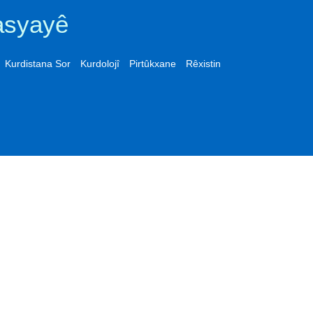
asyayê
Kurdistana Sor
Kurdolojî
Pirtûkxane
Rêxistin