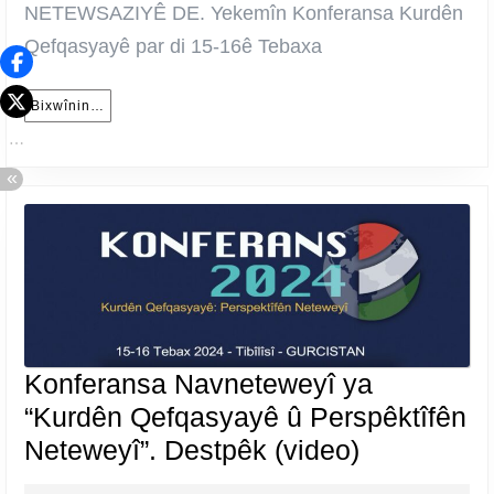
NETEWSAZIYÊ DE. Yekemîn Konferansa Kurdên
Qefqasyayê par di 15-16ê Tebaxa
Bixwînin…
Bixwînin…
Konferansa Navneteweyî ya
“Kurdên Qefqasyayê û Perspêktîfên
Konferans
Neteweyî”. Destpêk (video)
Navnetewe