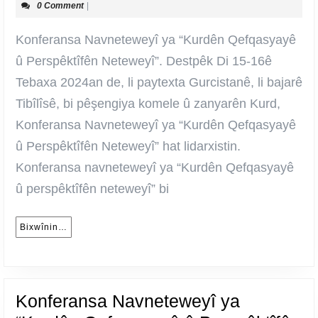
0 Comment
|
ya
“Kurdên
Konferansa Navneteweyî ya “Kurdên Qefqasyayê
Qefqasyay
û Perspêktîfên Neteweyî”. Destpêk Di 15-16ê
û
Tebaxa 2024an de, li paytexta Gurcistanê, li bajarê
Perspêktîf
Tibîlîsê, bi pêşengiya komele û zanyarên Kurd,
Neteweyî”.
Konferansa Navneteweyî ya “Kurdên Qefqasyayê
Destpêk
û Perspêktîfên Neteweyî” hat lidarxistin.
(video)
Konferansa navneteweyî ya “Kurdên Qefqasyayê
û perspêktîfên neteweyî” bi
Bixwînin…
Bixwînin…
Konferansa Navneteweyî ya