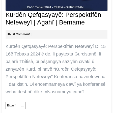
Kurdên Qefqasyayê: Perspektîfên
Kurdên
Neteweyî | Agahî | Bername
Qefqasya
0 Comment
|
Perspektî
Neteweyî
Kurdên Qefqasyayê: Perspektîfên Neteweyî Di 15-
|
16ê Tebaxa 2024’ê de, li paytexta Gurcistanê, li
Agahî
bajarê Tbîlîsê, bi pêşengiya saziyên civakî û
|
zanyarên Kurd, bi navê “Kurdên Qefqasyayê:
Bername
Perspektîfên Neteweyî” Konferansa navnetewî hat
li dar xistin. Di encemnameya dawî ya konferansê
weha dest pê dike: «Nasnameya çandî
Bixwînin…
Bixwînin…