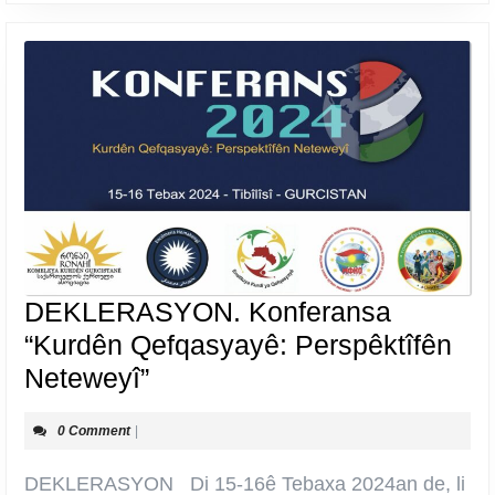
DEKLERASYON. Konferansa
“Kurdên Qefqasyayê: Perspêktîfên
DEKLERASYON.
Neteweyî”
Konferansa
0 Comment
|
“Kurdên
Qefqasyayê:
DEKLERASYON Di 15-16ê Tebaxa 2024an de, li