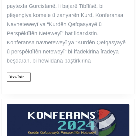
Perspêktîfên
paytexta Gurcistanê, li bajarê Tibîlîsê, bi
Neteweyî”
pêşengiya komele û zanyarên Kurd, Konferansa
Navneteweyî ya “Kurdên Qefqasyayê û
Perspêktîfên Neteweyî” hat lidarxistin.
Konferansa navneteweyî ya “Kurdên Qefqasyayê
û perspêktîfên neteweyî” bi îfadekirina îradeya
beşdaran, bi hewildana baştirkirina
Bixwînin…
Bixwînin…