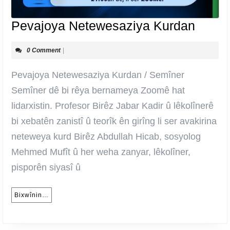
Pevaj
Pevajoya Netewesaziya Kurdan
Netew
0 Comment
|
Kurda
Pevajoya Netewesaziya Kurdan / Semîner
Semîner dê bi rêya bernameya Zoomê hat
lidarxistin. Profesor Birêz Jabar Kadir û lêkolînerê
bi xebatên zanistî û teorîk ên girîng li ser avakirina
neteweya kurd Birêz Abdullah Hicab, sosyolog
Mehmed Mufît û her weha zanyar, lêkolîner,
pisporên siyasî û
Bixwînin…
Bixwînin…