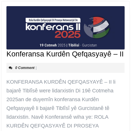
Ko
Konferansa Kurdên Qefqasyayê – II
K
0 Comment
|
Q
–
KONFERANSA KURDÊN QEFQASYAYÊ – II li
II
bajarê Tiblîsê were lidarxistin Di 19ê Cotmeha
2025an de duyemîn konferansa Kurdên
Qefqasyayê li bajarê Tiblîsî yê Gurcistanê tê
lidarxistin. Navê Konferansê wiha ye: ROLA
KURDÊN QEFQASYAYÊ DI PROSEYA