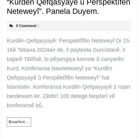
“Kurdên Qefqasyayê û Perspêktîfên
Konferans
Neteweyî”. Panela Duyem.
Navnetewe
0 Comment
|
ya
“Kurdên
Kurdên Qefqasyayê: Perspektîfên Neteweyî Di 15-
Qefqasyay
16ê Tebaxa 2024an de, li paytexta Gurcistanê, li
û
bajarê Tibîlîsê, bi pêşengiya komele û zanyarên
Perspêktîf
Kurd, Konferansa Navneteweyî ya “Kurdên
Neteweyî”.
Qefqasyayê û Perspêktîfên Neteweyî” hat
Panela
lidarxistin. Konferansa Kurdên Qefqasyayê 2 rojan
Duyem.
berdewam kir. Zêdtirî 100 delege beşdarî vê
konferansê bû.
Bixwînin…
Bixwînin…