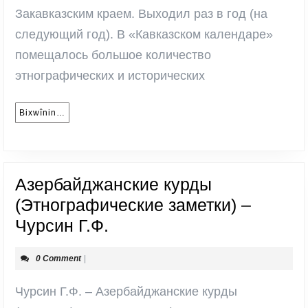
Закавказским краем. Выходил раз в год (на
следующий год). В «Кавказском календаре»
помещалось большое количество
этнографических и исторических
Bixwînin…
Bixwînin…
Азербайджанские курды
(Этнографические заметки) –
Азербайджанские
Чурсин Г.Ф.
курды
0 Comment
|
(Этнографические
заметки)
Чурсин Г.Ф. – Азербайджанские курды
–