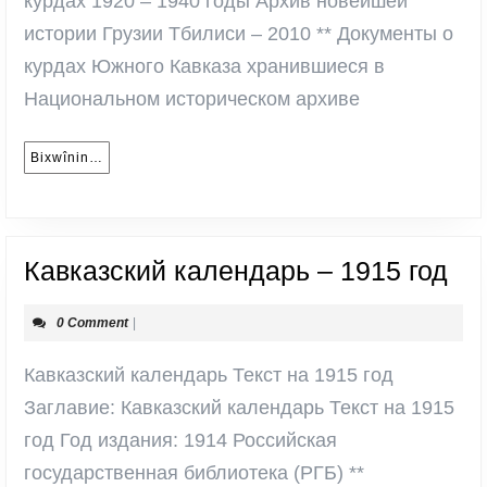
курдах 1920 – 1940 годы Архив новейшей
историческом
истории Грузии Тбилиси – 2010 ** Документы о
архиве
курдах Южного Кавказа хранившиеся в
Грузии
Национальном историческом архиве
Bixwînin…
Bixwînin…
Ка
Кавказский календарь – 1915 год
ка
0 Comment
|
–
19
Кавказский календарь Текст на 1915 год
год
Заглавие: Кавказский календарь Текст на 1915
год Год издания: 1914 Российская
государственная библиотека (РГБ) **