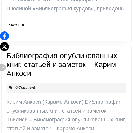
Пчелиной «Библиография курдов», приведены
Bixwînin…
Bixwînin…
Библиография опубликованных
книг, статьей и заметок – Карим
Библиография
Анкоси
опубликованных
0 Comment
|
книг,
статьей
Карим Анкоси (Караме Анкоси) Библиография
и
опубликованных книг, статьей и заметок
заметок
Тбилиси – Библиография опубликованных книг,
–
статьей и заметок – Караме Анкоси