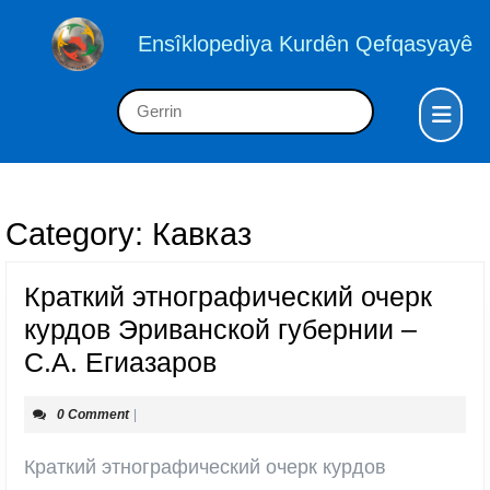
Skip
to
Ensîklopediya Kurdên Qefqasyayê
content
Skip
Op
Search
to
But
for:
content
Category:
Кавказ
Краткий этнографический очерк
курдов Эриванской губернии –
Краткий
С.А. Егиазаров
этнографический
0 Comment
|
очерк
курдов
Краткий этнографический очерк курдов