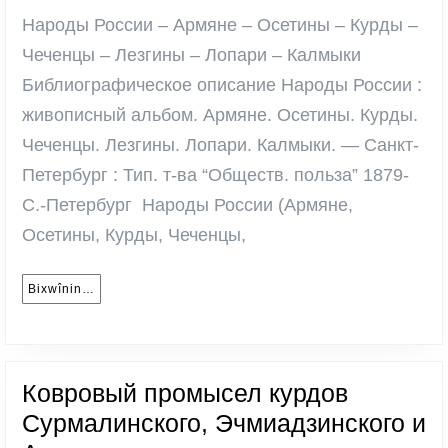
Осетины
Народы России – Армяне – Осетины – Курды –
Курды,
Чеченцы – Лезгины – Лопари – Калмыки
Чеченцы
Библиографическое описание Народы России :
Лезгины,
живописный альбом. Армяне. Осетины. Курды.
Лопари,
Чеченцы. Лезгины. Лопари. Калмыки. — Санкт-
Калмыки
Петербург : Тип. т-ва “Обществ. польза” 1879-
С.-Петербург Народы России (Армяне,
Осетины, Курды, Чеченцы,
Bixwînin…
Bixwînin…
Ковровый промысел курдов
Сурмалинского, Эчмиадзинского и