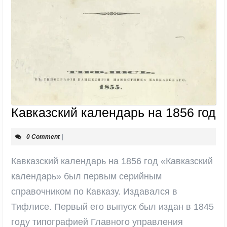
К
Кавказский календарь на 1856 год
к
0 Comment
|
н
1
Кавказский календарь на 1856 год «Кавказский
г
календарь» был первым серийным
справочником по Кавказу. Издавался в
Тифлисе. Первый его выпуск был издан в 1845
году типографией Главного управления