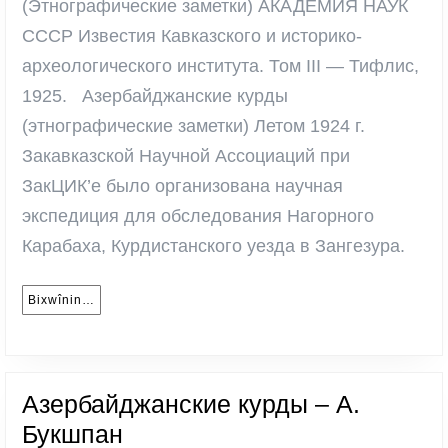
(Этнографические заметки) АКАДЕМИЯ НАУК
Чурсин
СССР Известия Кавказского и историко-
Г.Ф.
археологического института. Том III — Тифлис,
1925. Азербайджанские курды
(этнографические заметки) Летом 1924 г.
Закавказской Научной Ассоциаций при
ЗакЦИК’е было организована научная
экспедиция для обследования Нагорного
Карабаха, Курдистанского уезда в Зангезура.
Bixwînin…
Bixwînin…
Азербайджанские курды – А.
Азербайджанские
Букшпан