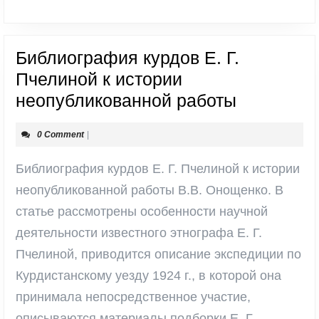
Библиография курдов Е. Г.
Пчелиной к истории
Библиогр
неопубликованной работы
курдов
0 Comment
|
Е.
Г.
Библиография курдов Е. Г. Пчелиной к истории
Пчелиной
неопубликованной работы В.В. Онощенко. В
к
статье рассмотрены особенности научной
истории
деятельности известного этнографа Е. Г.
неопублик
Пчелиной, приводится описание экспедиции по
работы
Курдистанскому уезду 1924 г., в которой она
принимала непосредственное участие,
описываются материалы подборки Е. Г.