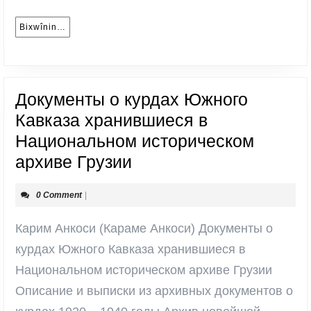
Карим
Анкоси
Bixwînin…
Bixwînin…
Документы о курдах Южного
Кавказа хранившиеся в
Национальном историческом
Документы
архиве Грузии
о
0 Comment
|
курдах
Южного
Карим Анкоси (Караме Анкоси) Документы о
Кавказа
курдах Южного Кавказа хранившиеся в
хранившиеся
Национальном историческом архиве Грузии
в
Описание и выписки из архивных документов о
Национальном