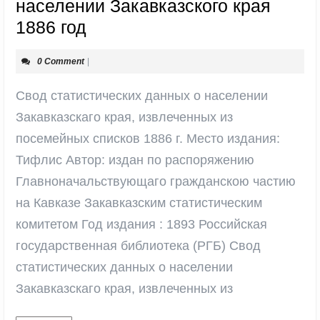
населении Закавказского края
Свод
1886 год
статистических
0 Comment
|
данных
о
Свод статистических данных о населении
населении
Закавказскаго края, извлеченных из
Закавказского
посемейных списков 1886 г. Место издания:
края
Тифлис Автор: издан по распоряжению
1886
Главноначальствующаго гражданскою частию
год
на Кавказе Закавказским статистическим
комитетом Год издания : 1893 Российская
государственная библиотека (РГБ) Свод
статистических данных о населении
Закавказскаго края, извлеченных из