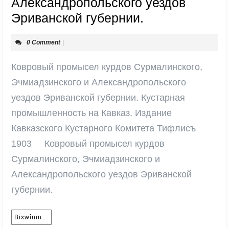
Александропольского уездов
Ковровый
Эриванской губернии.
промысел
0 Comment
|
курдов
Сурмалинског
Ковровый промысел курдов Сурмалинского,
Эчмиадзинско
Эчмиадзинского и Александропольского
и
уездов Эриванской губернии. Кустарная
Александропо
промышленность на Кавказ. Издание
уездов
Кавказского Кустарного Комитета Тифлисъ
Эриванской
1903 Ковровый промысел курдов
губернии.
Сурмалинского, Эчмиадзинского и
Александропольского уездов Эриванской
губернии.
Bixwînin…
Bixwînin…