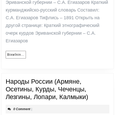
Эриванской
Эриванской губернии – С.А. Егиазаров Краткий
губернии
курманджийско-русский словарь Составил:
–
С.А. Егиазаров Тифлись – 1891 Открыть на
С.А.
другой странице: Краткий этнографический
Егиазаров
очерк курдов Эриванской губернии – С.А.
Егиазаров
Bixwînin…
Bixwînin…
Народы России (Армяне,
Осетины, Курды, Чеченцы,
Народы
Лезгины, Лопари, Калмыки)
России
0 Comment
|
(Армяне,