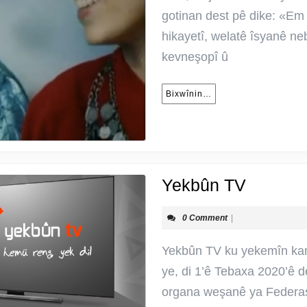
(derhe
gotinan dest pê dike: «Em k
kurdên
hikayetî, welatê îsyanê ne
Gurcist
kevneşopî û
Bixwînin…
Bixwînin…
Yekbûn
Yekbûn TV
TV
0 Comment
|
Yekbûn TV ku yekemîn kan
ye, di 1’ê Tebaxa 2020’ê d
organa weşanê ya Federa