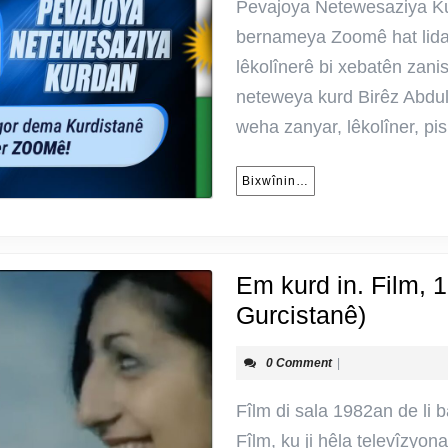
Pevajoya Netewesaziya Ku
bernameya Zoomê hat lidarx
lêkolînerê bi xebatên zanist
neteweya kurd Birêz Abdu
weha zanyar, lêkolîner, pi
Bixwînin…
Bixwînin…
Em kurd in. Film, 
Em
Gurcistanê)
kurd
0 Comment
|
in.
Film,
Fîlm di sala 1982an de li b
1982
Fîlm, ku ji hêla televîzyon