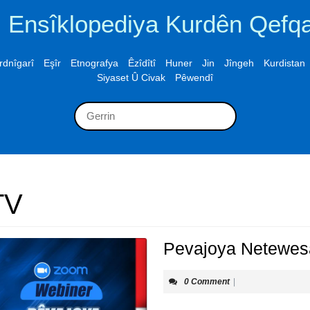
Ensîklopediya Kurdên Qefq
rdnîgarî
Eşîr
Etnografya
Êzîdîtî
Huner
Jin
Jîngeh
Kurdistan
Siyaset Û Civak
Pêwendî
Search
for:
TV
Pevajoya Netewes
0 Comment
|