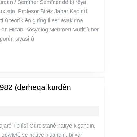
rdan / Semîner Semîner dê bi rêya
istin. Profesor Birêz Jabar Kadir û
î û teorîk ên girîng li ser avakirina
llah Hicab, sosyolog Mehmed Mufît û her
sporên siyasî û
1982 (derheqa kurdên
ajarê Tbilîsî Gurcistanê hatiye kişandin.
a dewletê ve hatiye kişandin, bi van