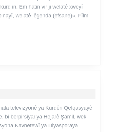
qa
urd in. Em hatin vir ji welatê xweyî
binayî, welatê lêgenda (efsane)». Fîlm
anê)
ala televizyonê ya Kurdên Qefqasyayê
e, bi berpirsiyariya Hejarê Şamil, wek
syona Navnetewî ya Diyasporaya