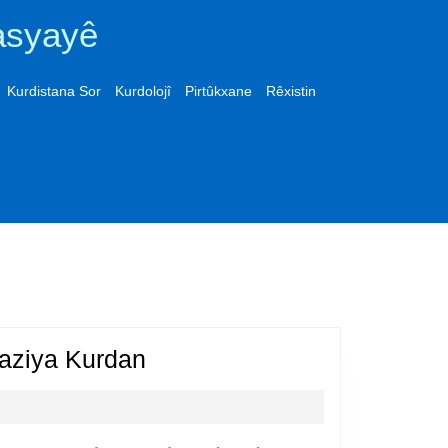
asyayê
Kurdistana Sor
Kurdolojî
Pirtûkxane
Rêxistin
Pevajoya
aziya Kurdan
Netewesaziya
Kurdan