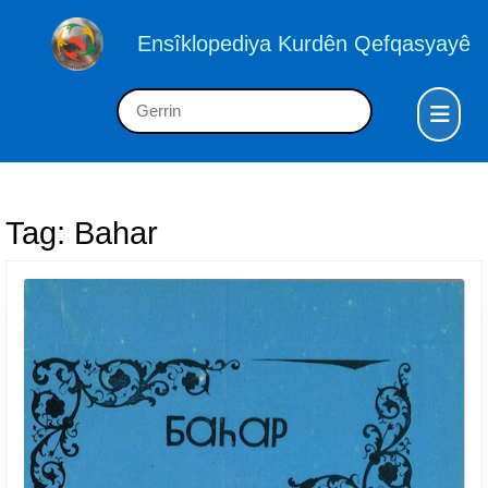
Skip
to
Ensîklopediya Kurdên Qefqasyayê
content
Skip
Op
Search
to
But
for:
content
Tag:
Bahar