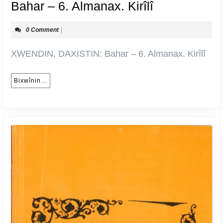
Bahar
Bahar – 6. Almanax. Kirîlî
–
0 Comment
|
6.
Almanax.
XWENDIN, DAXISTIN: Bahar – 6. Almanax. Kirîlî
Kirîlî
Bixwînin…
Bixwînin…