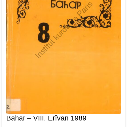
Bahar
Bahar – VIII. Erîvan 1989
–