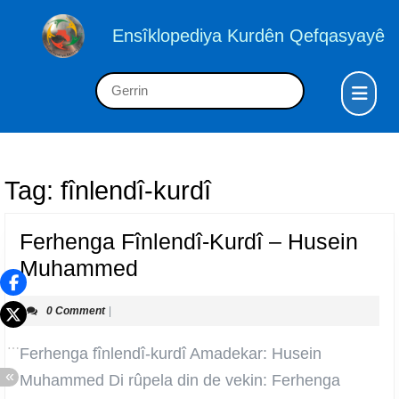
Skip
to
Ensîklopediya Kurdên Qefqasyayê
content
Skip
Op
Search
to
But
for:
content
Tag:
fînlendî-kurdî
Ferhenga Fînlendî-Kurdî – Husein
Ferhenga
Muhammed
Fînlendî-
0 Comment
|
Kurdî
–
Ferhenga fînlendî-kurdî Amadekar: Husein
Husein
Muhammed Di rûpela din de vekin: Ferhenga