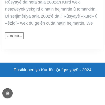
hat
Rûsyayê da heta sala 2002an Kurd wek
avakirin?
neteweyek yekgirtî dihatin hejmartin û tomarkirin.
–
Di serjimêriya sala 2002’ê da li Rûsyayê «kurd» û
Hejarê
«êzîdî» wek du gelên cuda hatin hejmartin. We
Şamil
Bixwînin…
Bixwînin…
Ensîklopediya Kurdên Qefqasyayê - 2024
Scroll
Up
☀️