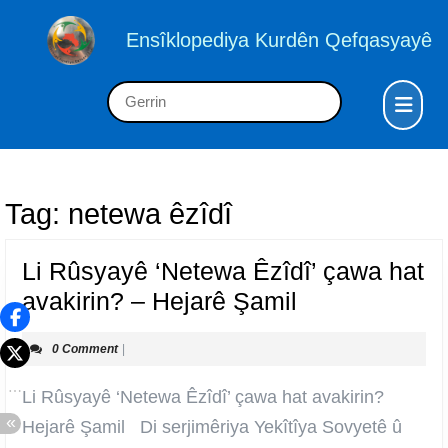
Skip
to
Ensîklopediya Kurdên Qefqasyayê
content
Skip
Op
Search
to
But
for:
content
Tag:
netewa êzîdî
Li Rûsyayê ‘Netewa Êzîdî’ çawa hat
Li
avakirin? – Hejarê Şamil
Rûsyayê
0 Comment
|
‘Netewa
Êzîdî’
Li Rûsyayê ‘Netewa Êzîdî’ çawa hat avakirin?
çawa
Hejarê Şamil Di serjimêriya Yekîtîya Sovyetê û