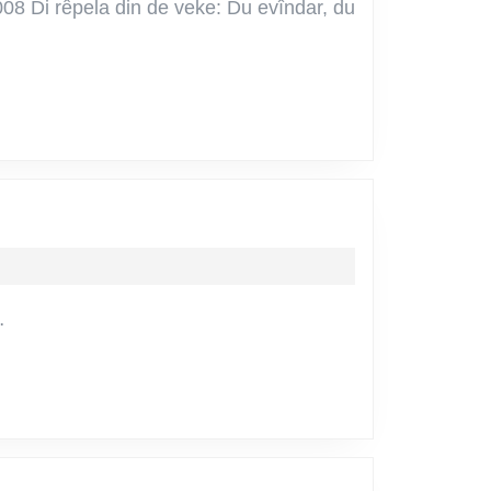
08 Di rêpela din de veke: Du evîndar, du
e…