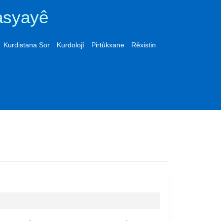
asyayê
Kurdistana Sor
Kurdolojî
Pirtûkxane
Rêxistin