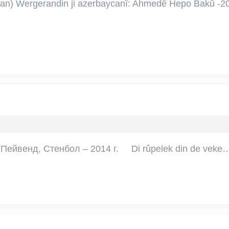
gulle
man) Wergerandin ji azerbaycanî: Ahmedê Hepo Bakû -20
–
Zuhrab
Tahîr
ê
 Пейвенд, Стенбол – 2014 г. Di rûpelek din de vek