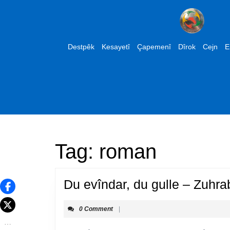
Skip
to
content
Skip
Destpêk
Kesayetî
Çapemenî
Dîrok
Cejn
E
to
content
Tag:
roman
Du evîndar, du gulle – Zuhra
0 Comment
|