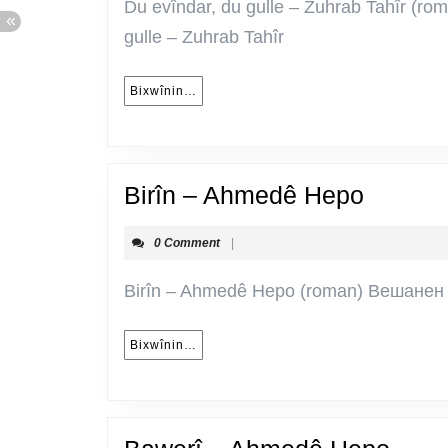
Du evîndar, du gulle – Zuhrab Tahîr (ro
gulle – Zuhrab Tahîr
Bixwînin…
Bixwînin…
Birîn
Birîn – Ahmedê Hepo
–
0 Comment
|
Ahmed
Hepo
Birîn – Ahmedê Hepo (roman) Вешанен
Bixwînin…
Bixwînin…