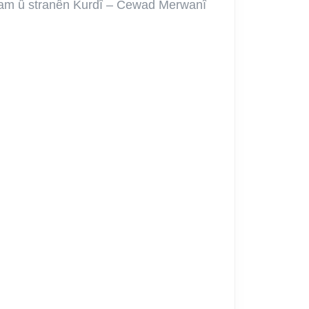
Kurdî
 û stranên Kurdî – Cewad Merwanî
–
Cewad
Merwanî