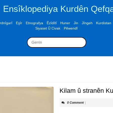
Ensîklopediya Kurdên Qefq
rdnîgarî
Eşîr
Etnografya
Êzîdîtî
Huner
Jin
Jîngeh
Kurdistan
Siyaset Û Civak
Pêwendî
Search
for:
Kilam û stranên K
0 Comment
|