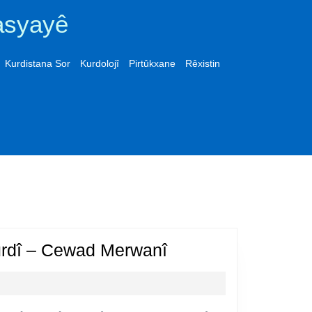
asyayê
Kurdistana Sor
Kurdolojî
Pirtûkxane
Rêxistin
Kilam
urdî – Cewad Merwanî
û
stranên