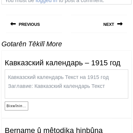
You must be
logged in
to post a comment.
Post
navigation
PREVIOUS
NEXT
Previous
Next
post:
post:
Gotarên Têkilî More
Кав
Кавказский календарь – 1915 год
кал
Кавказский календарь Текст на 1915 год
–
Заглавие: Кавказский календарь Текст
191
год
Bixwînin…
Bixwînin…
Bername û mêtodika hinbûna