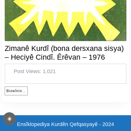
Zimanê Kurdî (bona dersxana sisya)
Zimanê
– Heciyê Cindî. Êrêvan – 1976
Kurdî
Post Views: 1,021
(bona
dersxa
sisya)
Bixwînin…
Bixwînin…
–
Heciyê
Cindî.
☀️
Ensîklopediya Kurdên Qefqasyayê - 2024
Êrêvan