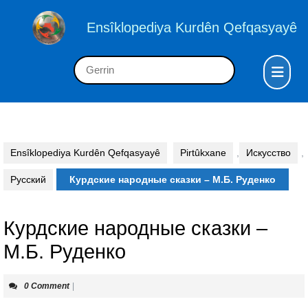
Skip
to
Ensîklopediya Kurdên Qefqasyayê
content
Skip
Op
Search
to
But
for:
content
Ensîklopediya Kurdên Qefqasyayê
Pirtûkxane
,
Искусство
,
Русский
Курдские народные сказки – М.Б. Руденко
Курдские народные сказки –
М.Б. Руденко
0 Comment
|