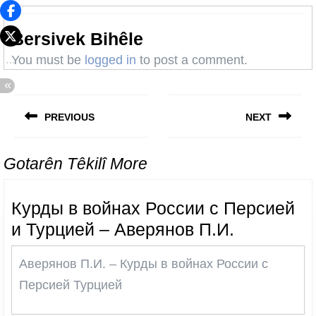
Bersivek Bihêle
You must be
logged in
to post a comment.
Post
navigation
PREVIOUS
NEXT
Previous
Next
post:
post:
Gotarên Têkilî More
Курды в войнах России с Персией
Курды
и Турцией – Аверянов П.И.
в
Аверянов П.И. – Курды в войнах России с
войнах
Персией Турцией
России
с