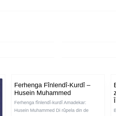
Next
post:
Ferhenga Fînlendî-Kurdî –
Ferhenga
Husein Muhammed
Fînlendî-
Ferhenga fînlendî-kurdî Amadekar:
Kurdî
Husein Muhammed Di rûpela din de
–