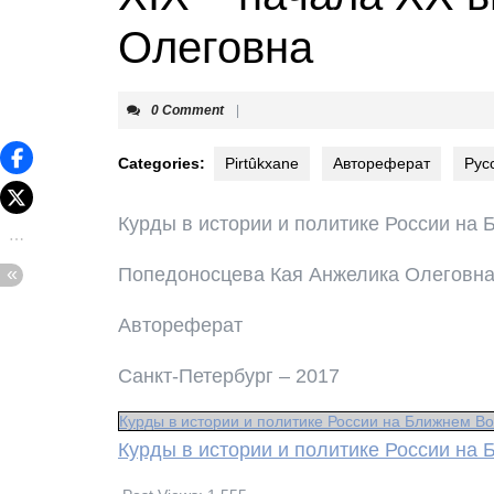
Олеговна
0 Comment
|
Categories:
Pirtûkxane
Автореферат
Рус
Курды в истории и политике России на 
Попедоносцева Кая Анжелика Олеговн
Автореферат
Санкт-Петербург – 2017
Курды в истории и политике России на Ближнем Вос
Курды в истории и политике России на 