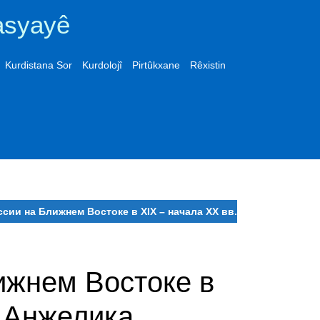
asyayê
Kurdistana Sor
Kurdolojî
Pirtûkxane
Rêxistin
сии на Ближнем Востоке в XIX – начала XX вв.
ижнем Востоке в
я Анжелика