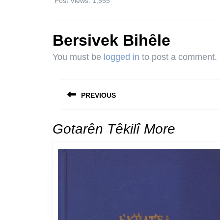
Post Views:
1,555
Bersivek Bihêle
You must be
logged in
to post a comment.
Post
navigation
PREVIOUS
Previous
post:
Gotarên Têkilî More