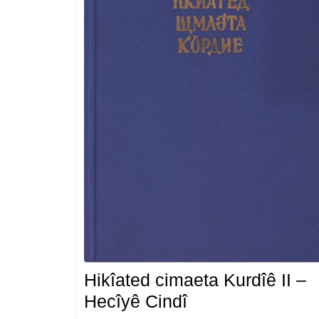
Hikîated cimaeta Kurdîê II –
Hikîated
Hecîyê Cindî