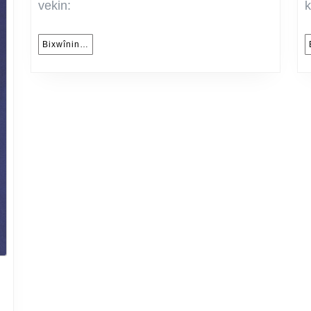
vekin:
k
Husein
Muhammed
Bixwînin…
Bixwînin…