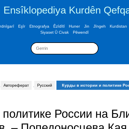
Ensîklopediya Kurdên Qefq
rdnîgarî
Eşîr
Etnografya
Êzîdîtî
Huner
Jin
Jîngeh
Kurdistan
Siyaset Û Civak
Pêwendî
Search
for:
,
Автореферат
,
Русский
Курды в истории и политике Рос
и политике России на Бл
вв. – Попедоносцева Ка