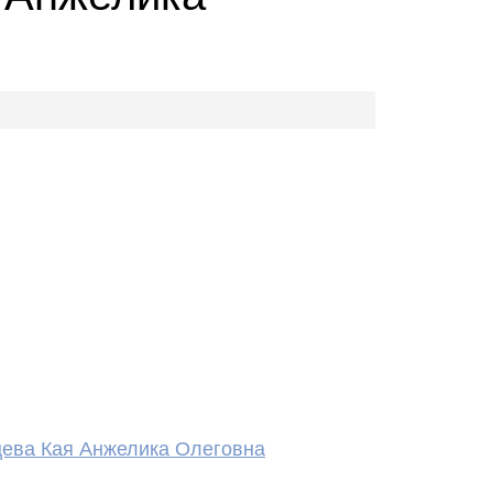
сцева Кая Анжелика Олеговна