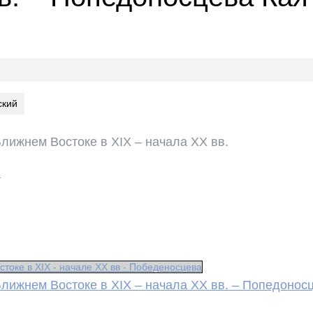
ский
Ближнем Востоке в XIX – начала XX вв.
а
токе в XIX - начале XX вв - Победеносцева
Ближнем Востоке в XIX – начала XX вв. – Попедоно