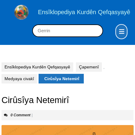
Skip
to
Ensîklopediya Kurdên Qefqasyayê
content
Skip
Op
Search
to
But
for:
content
Ensîklopediya Kurdên Qefqasyayê
Çapemenî
,
Medyaya civakî
Cirûsîya Netemirî
Cirûsîya Netemirî
0 Comment
|