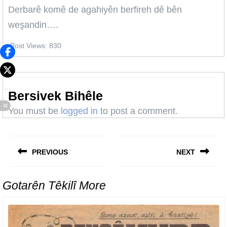
Derbarê komê de agahiyên berfireh dê bên
weşandin….
Post Views:
830
Bersivek Bihêle
You must be
logged in
to post a comment.
Post
navigation
PREVIOUS
NEXT
Previous
Next
post:
post:
Gotarên Têkilî More