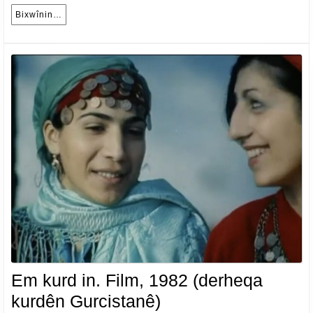
Bixwînin…
Bixwînin…
Em kurd in. Film, 1982 (derheqa
Em
kurdên Gurcistanê)