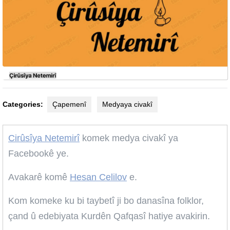
Categories:
Çapemenî
Medyaya civakî
Cirûsîya Netemirî
komek medya civakî ya
Facebookê ye.
Avakarê komê
Hesan Celilov
e.
Kom komeke ku bi taybetî ji bo danasîna folklor,
çand û edebiyata Kurdên Qafqasî hatiye avakirin.