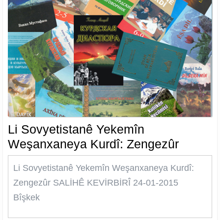
Li Sovyetistanê Yekemîn
Li
Weşanxaneya Kurdî: Zengezûr
Sovyet
Li Sovyetistanê Yekemîn Weşanxaneya Kurdî:
Yekemî
Zengezûr SALİHÊ KEVİRBİRÎ 24-01-2015
Weşan
Bîşkek
Kurdî:
Zengez