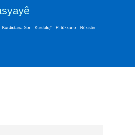
asyayê
Kurdistana Sor
Kurdolojî
Pirtûkxane
Rêxistin