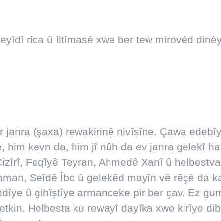
xeyîdî rica û îltîmasê xwe ber tew mirovêd din
 janra (şaxa) rewakirinê nivîsîne. Çawa edebî
e, him kevn da, him jî nûh da ev janra gelekî h
Cizîrî, Feqîyê Teyran, Ahmedê Xanî û helbestv
hman, Seîdê Îbo û gelekêd mayîn vê rêçê da kar
ndîye û gihîştîye armanceke pir ber çav. Ez 
tkin. Helbesta ku rewayî dayîka xwe kirîye dib