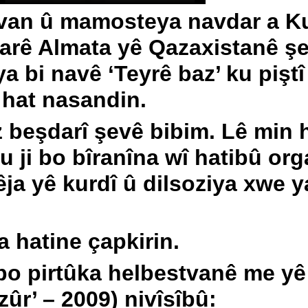
tvan û mamosteya navdar a Ku
jarê Almata yê Qazaxistanê şe
 ya bi navê ‘Teyrê baz’ ku pişt
 hat nasandin.
z beşdarî şevê bibim. Lê min 
u ji bo bîranîna wî hatibû orga
êja yê kurdî û dilsoziya xwe y
a hatine çapkirin.
 bo pirtûka helbestvanê me yê
r’ – 2009) nivîsîbû: