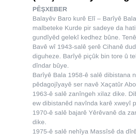
PÊŞXEBER
Balayêv Baro kurê Elî – Barîyê Bal
malbeteke Kurde pir sadeye da hat
gundîyêd gelekî kedhez bûne. Tenê
Bavê wî 1943-salê şerê Cihanê dud
diguheze. Barîyê piçûk bin tore û 
dîndar bûye.
Barîyê Bala 1958-ê salê dibistana n
pêdagojîyayê ser navê Xaçatûr Abovy
1963-ê salê zanîngeh xilaz dike. D
ew dibistanêd navînda karê xweyî 
1970-ê salê bajarê Yêrêvanê da za
dike.
1975-ê salê nehîya Massîsê da dîrê