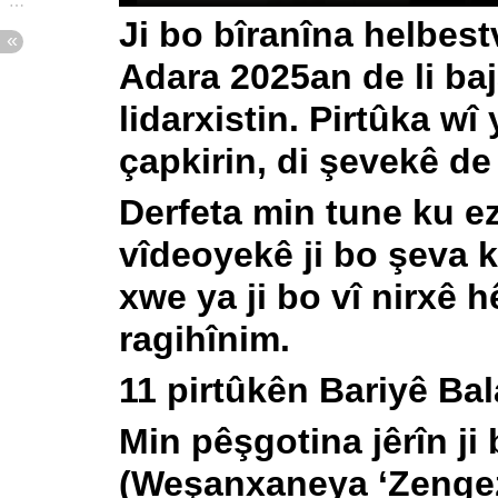
Ji bo bîranîna helbes
Adara 2025an de li ba
lidarxistin. Pirtûka wî
çapkirin, di şevekê de
Derfeta min tune ku e
vîdeoyekê ji bo şeva k
xwe ya ji bo vî nirxê h
ragihînim.
11 pirtûkên Bariyê Bal
Min pêşgotina jêrîn ji
(Weşanxaneya ‘Zengezû