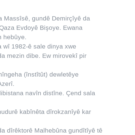
ya Massîsê, gundê Demirçîyê da
î Qaza Evdoyê Bişoye. Ewana
n hebûye.
a wî 1982-ê sale dinya xwe
a mezin dibe. Ew mirovekî pir
nîngeha (înstîtût) dewletêye
zerî.
ibistana navîn distîne. Çend sala
udurê kabînêta dîrokzanîyê kar
da dîrêktorê Malhebûna gundîtîyê tê