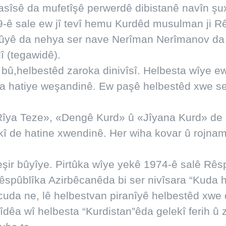
Masîsê da mufetîşê perwerdê dibistanê navîn şu
-ê sale ew jî tevî hemu Kurdêd musulman ji R
ûyê da nehya ser nave Nerîman Nerîmanov da d
lî (tegawidê).
bû,helbestêd zaroka dinivîsî. Helbesta wîye ewi
da hatiye weşandinê. Ew paşê helbestêd xwe se
Rîya Teze», «Dengê Kurd» û «Jîyana Kurd» de
îkî de hatine xwendinê. Her wiha kovar û rojn
şir bûyîye. Pirtûka wîye yekê 1974-ê salê Rê
êspûblîka Azirbêcanêda bi ser nivîsara “Kuda 
uda ne, lê helbestvan piranîyê helbestêd xwe d
dêa wî helbesta “Kurdistan”êda gelekî ferih û z