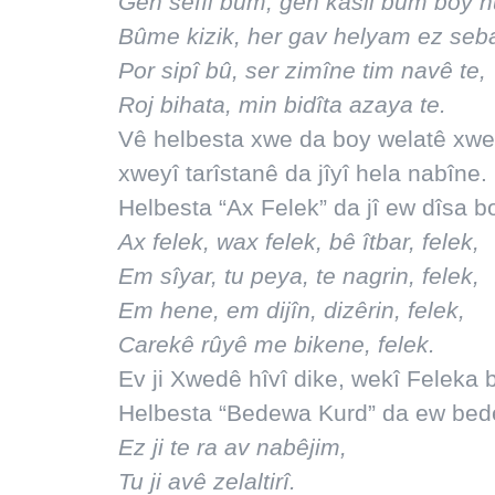
Geh sêfîl bûm, geh kasil bûm boy h
Bûme kizik, her gav helyam ez seba
Por sipî bû, ser zimîne tim navê te,
Roj bihata, min bidîta azaya te.
Vê helbesta xwe da boy welatê xweyî
xweyî tarîstanê da jîyî hela nabîne.
Helbesta “Ax Felek” da jî ew dîsa bo
Ax felek, wax felek, bê îtbar, felek,
Em sîyar, tu peya, te nagrin, felek,
Em hene, em dijîn, dizêrin, felek,
Carekê rûyê me bikene, felek.
Ev ji Xwedê hîvî dike, wekî Feleka b
Helbesta “Bedewa Kurd” da ew bedewa
Ez ji te ra av nabêjim,
Tu ji avê zelaltirî.