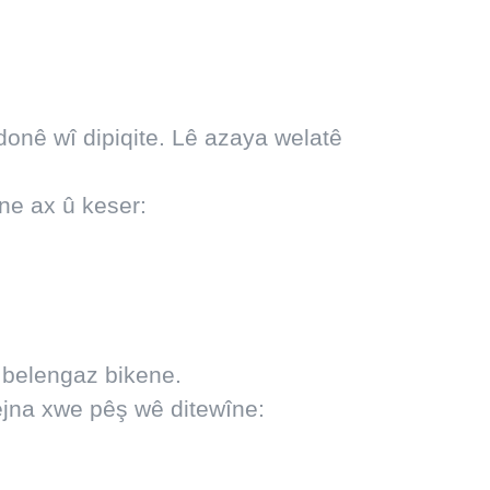
donê wî dipiqite. Lê azaya welatê
ine ax û keser:
ê belengaz bikene.
ejna xwe pêş wê ditewîne: