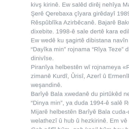
kivş kirinê. Ew salêd dirêj nehîya 
Şerê Qerebaxa çîyara girêdayî 1989
Rêspûblîka Azirbêcanê. Bajarê Bak
dixebite. 1998-ê sale dertê kara edi
Ew wedê ku şagirtê dibistana navîn 
“Dayîka min” rojnama “Rîya Teze” 
dinivîse.
Piranîya helbestên wî rojnameya «
zimanê Kurdî, Ûrisî, Azerî û Ermen
weşandinê.
Barîyê Bala xwedanê du pirtûkêd ne
“Dinya min”, ya duda 1994-ê salê R
Mijarê helbestên Barîyê Bala cuda-c
welathezî û hub û hezkirinê. Em vê î