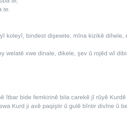
uba te,
 te.
 koleyî, bindest dişewite, mîna kizikê dihele, 
y welatê xwe dinale, dikele, şev û rojêd wî dib
ê îtbar bide femkirinê bila carekê jî rûyê Kurd
 Kurd ji avê paqiştir û gulê bîntir divîne û b