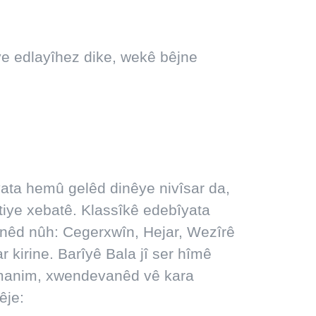
êye edlayîhez dike, wekê bêjne
yata hemû gelêd dinêye nivîsar da,
atiye xebatê. Klassîkê edebîyata
anêd nûh: Cegerxwîn, Hejar, Wezîrê
 kirine. Barîyê Bala jî ser hîmê
gumanim, xwendevanêd vê kara
êje: