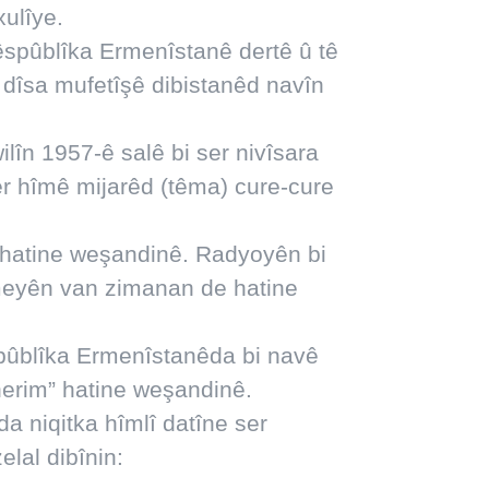
xulîye.
êspûblîka Ermenîstanê dertê û tê
îsa mufetîşê dibistanêd navîn
lîn 1957-ê salê bi ser nivîsara
r hîmê mijarêd (têma) cure-cure
 hatine weşandinê. Radyoyên bi
ameyên van zimanan de hatine
spûblîka Ermenîstanêda bi navê
herim” hatine weşandinê.
a niqitka hîmlî datîne ser
elal dibînin: