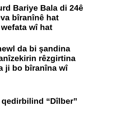
rd Bariye Bala di 24ê
va bîranînê hat
î wefata wî hat
hewl da bi şandina
nîzekirin rêzgirtina
a ji bo bîranîna wî
 qedirbilind “Dîlber”