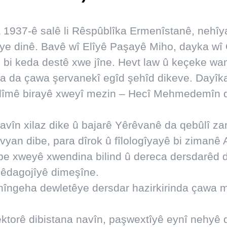
a 1937-ê salê li Rêspûblîka Ermenîstanê, nehî
iye dinê. Bavê wî Elîyê Paşayê Miho, dayka w
 bi keda destê xwe jîne. Hevt law û keçeke wa
a da çawa şervanekî egîd şehîd dikeve. Dayîk
telîmê birayê xweyî mezin – Hecî Mehmedemîn d
avîn xilaz dike û bajarê Yêrêvanê da qebûlî za
an dibe, para dîrok û fîlologîyayê bi zimanê A
ibe xweyê xwendina bilind û dereca dersdarêd d
pêdagojîyê dimeşîne.
nîngeha dewletêye dersdar hazirkirinda çawa m
ktorê dibistana navîn, paşwextîyê eynî nehyê 