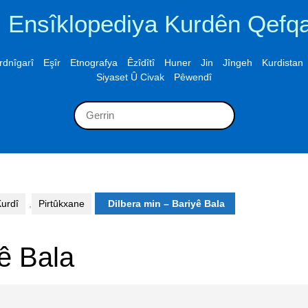
Ensîklopediya Kurdên Qefq
rdnîgarî
Eşîr
Etnografya
Êzîdîtî
Huner
Jin
Jîngeh
Kurdistan
Siyaset Û Civak
Pêwendî
Search
for:
urdî
,
Pirtûkxane
Dilbera min – Bariyê Bala
yê Bala