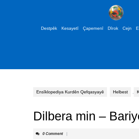
Skip
to
content
Skip
Destpêk
Kesayetî
Çapemenî
Dîrok
Cejn
E
to
content
Ensîklopediya Kurdên Qefqasyayê
Helbest
,
K
Dilbera min – Bari
0 Comment
|