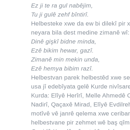
Ez ji te ra gul nabêjim,
Tu ji gulê zehf bîntirî.
Helbesteke xwe da ew bi dilekî pir 
neyara bila dest medine zimanê wî:
Dinê gişkî bidne minda,
Ezê bikim hewar, gazî.
Zimanê min mekin unda,
Ezê hemya bibim razî.
Helbestvan parek helbestêd xwe ser
usa jî edebîyata gelê Kurde nivîsar
Kurda: Elîyê Herîrî, Melle Ahmedê 
Nadirî, Qaçaxê Mirad, Elîyê Evdilre
motîvê vê janrê qelema xwe ceriba
helbestvane pir zehmet wê baş qîme