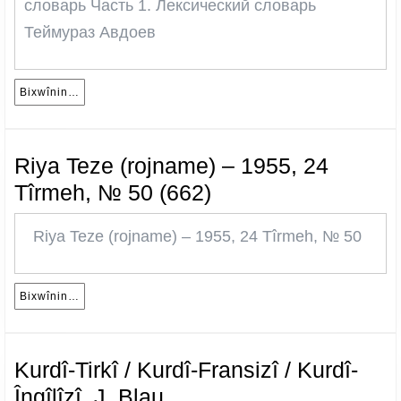
словарь Часть 1. Лексический словарь
Езидско-
Теймураз Авдоев
русский
словарь
–
Bixwînin…
Bixwînin…
Теймураз
Авдоев
Riya Teze (rojname) – 1955, 24
Riya
Tîrmeh, № 50 (662)
Teze
Riya Teze (rojname) – 1955, 24 Tîrmeh, № 50
(rojname)
–
1955,
Bixwînin…
Bixwînin…
24
Tîrmeh,
Kurdî-Tirkî / Kurdî-Fransizî / Kurdî-
№
Kurdî-
Îngîlîzî. J. Blau