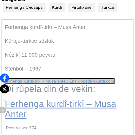
Ferheng / Словарь
Kurdî
Pirtûkxane
Türkçe
Ferhenga kurdî-tirkî – Musa Anter
Kürtçe-türkçe sözlük
Nêzikî 11 000 peyvan
Stenbol – 1967
ferhenga kurdî-tirkî - mûsa anter. Ensiklopediyakurdi.com
Di rûpela din de vekin:
Ferhenga kurdî-tirkî – Musa
Anter
Post Views:
774