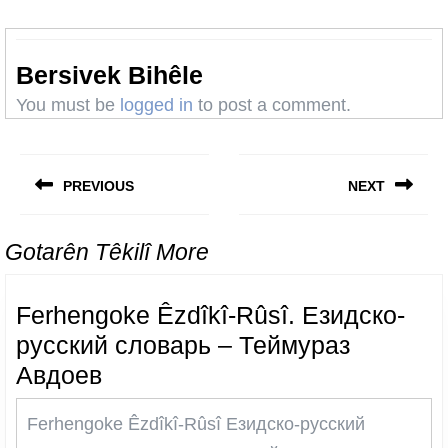
Bersivek Bihêle
You must be
logged in
to post a comment.
Post
navigation
PREVIOUS
NEXT
Previous
Next
post:
post:
Gotarên Têkilî More
Ferhengoke Êzdîkî-Rûsî. Езидско-
русский словарь – Теймураз
Ferhengoke
Авдоев
Êzdîkî-
Ferhengoke Êzdîkî-Rûsî Езидско-русский
Rûsî.