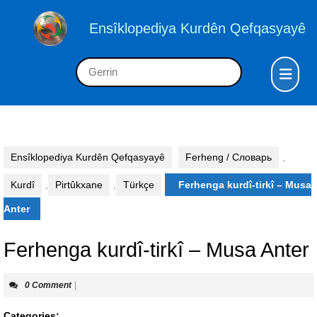
Skip
to
Ensîklopediya Kurdên Qefqasyayê
content
Skip
Op
Search
to
But
for:
content
Ensîklopediya Kurdên Qefqasyayê
Ferheng / Словарь
,
Kurdî
,
Pirtûkxane
,
Türkçe
Ferhenga kurdî-tirkî – Musa
Anter
Ferhenga kurdî-tirkî – Musa Anter
0 Comment
|
Categories: