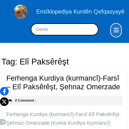
Skip
to
Ensîklopediya Kurdên Qefqasyayê
content
Skip
Op
Search
to
But
for:
content
Tag:
Elî Paksêrêşt
Ferhenga Kurdiya (kurmancî)-Farsî
Fe
– Elî Paksêrêşt, Şehnaz Omerzade
Ku
0 Comment
|
(k
Fa
Ferhenga Kurdiya (kurmancî)-Farsî Elî Paksêrêşt,
–
Şehnaz Omerzade (Koma Kurdiya Kurmancî)