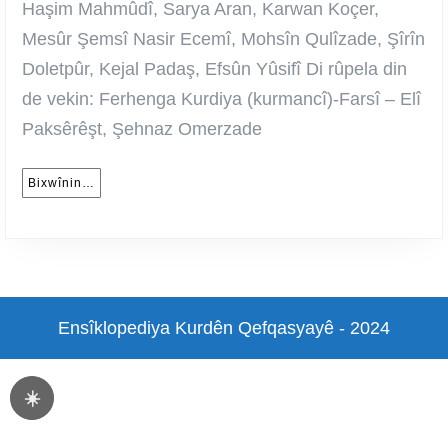
Elî
Haşim Mahmûdî, Sarya Aran, Karwan Koçer,
Pa
Mesûr Şemsî Nasir Ecemî, Mohsîn Qulîzade, Şîrîn
Şe
Doletpûr, Kejal Padaş, Efsûn Yûsifî Di rûpela din
Om
de vekin: Ferhenga Kurdiya (kurmancî)-Farsî – Elî
Paksêrêşt, Şehnaz Omerzade
Bixwînin…
Bixwînin…
Ensîklopediya Kurdên Qefqasyayê - 2024
Scroll
Up
☀️