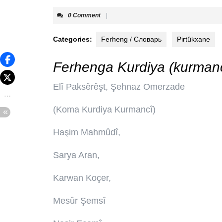
0 Comment
|
Categories:
Ferheng / Словарь
Pirtûkxane
Ferhenga Kurdiya (kurmanc
Elî Paksêrêşt, Şehnaz Omerzade
(Koma Kurdiya Kurmancî)
Haşim Mahmûdî,
Sarya Aran,
Karwan Koçer,
Mesûr Şemsî