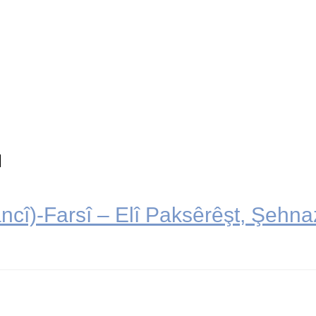
ncî)-Farsî – Elî Paksêrêşt, Şeh