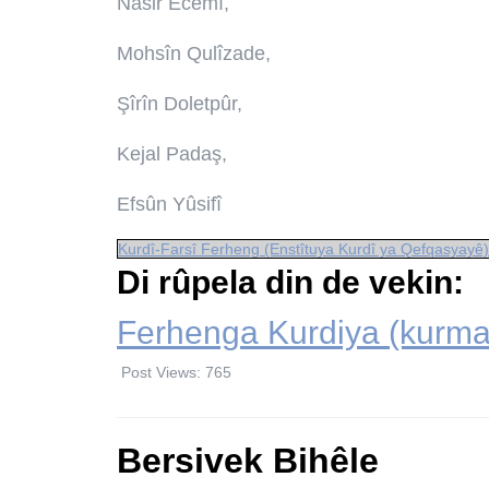
Nasir Ecemî,
Mohsîn Qulîzade,
Şîrîn Doletpûr,
Kejal Padaş,
Efsûn Yûsifî
Kurdî-Farsî Ferheng (Enstîtuya Kurdî ya Qefqasyayê)
Di rûpela din de vekin:
Ferhenga Kurdiya (kurma
Post Views:
765
Bersivek Bihêle