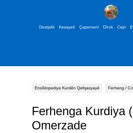
Skip
to
content
Skip
Destpêk
Kesayetî
Çapemenî
Dîrok
Cejn
E
to
content
Ensîklopediya Kurdên Qefqasyayê
Ferheng / С
Ferhenga Kurdiya (
Omerzade