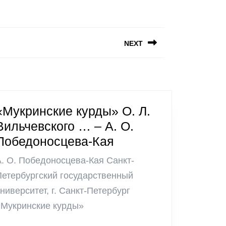
NEXT
«Мукринские курды» О. Л.
Вильчевского … – А. О.
«Мукринские
Победоносцева-Кая
курды»
А. О. Победоносцева-Кая Санкт-
О.
Петербургский государственный
Л.
ниверситет, г. Санкт-Петербург
Вильчевского
«Мукринские курды»
…