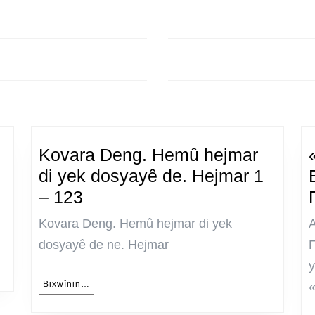
Next
post:
Kovara Deng. Hemû hejmar
di yek dosyayê de. Hejmar 1
Kovara
– 123
Deng.
Kovara Deng. Hemû hejmar di yek
Hemû
dosyayê de ne. Hejmar
hejmar
у
di
Bixwînin…
Bixwînin…
yek