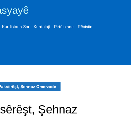
asyayê
Kurdistana Sor
Kurdolojî
Pirtûkxane
Rêxistin
 Paksêrêşt, Şehnaz Omerzade
ksêrêşt, Şehnaz