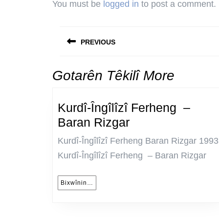
You must be
logged in
to post a comment.
Post
navigation
PREVIOUS
Previous
post:
Gotarên Têkilî More
Kurdî-Îngîlîzî Ferheng –
Kurdî-
Baran Rizgar
Îngîlîzî
Kurdî-Îngîlîzî Ferheng Baran Rizgar 1993
Ferheng
Kurdî-Îngîlîzî Ferheng – Baran Rizgar
–
Baran
Bixwînin…
Bixwînin…
Rizgar