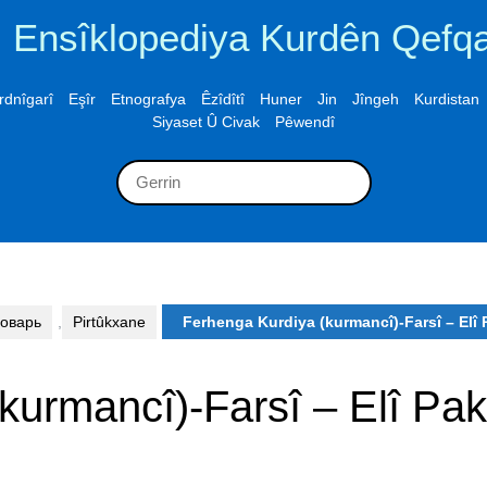
Ensîklopediya Kurdên Qefq
rdnîgarî
Eşîr
Etnografya
Êzîdîtî
Huner
Jin
Jîngeh
Kurdistan
Siyaset Û Civak
Pêwendî
Search
for:
ловарь
,
Pirtûkxane
Ferhenga Kurdiya (kurmancî)-Farsî – Elî
kurmancî)-Farsî – Elî Pa