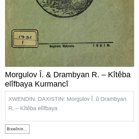
Morgulov Î. & Drambyan R. – Kîtêba
Morgulov
elîfbaya Kurmancî
Î.
XWENDIN, DAXISTIN: Morgulov Î. û Drambyan
&
R. – Kîtêba elîfbaya
Drambyan
R.
–
Bixwînin…
Bixwînin…