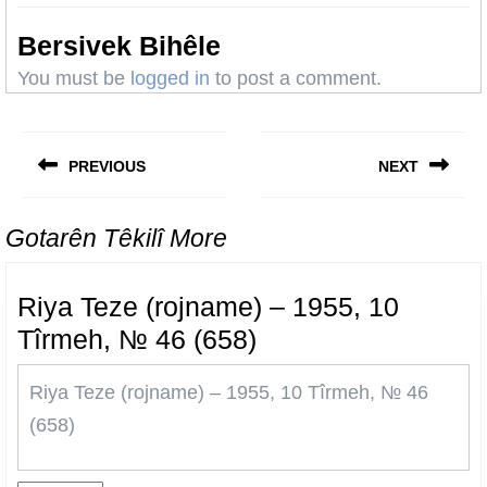
Bersivek Bihêle
You must be
logged in
to post a comment.
Post
navigation
PREVIOUS
NEXT
Previous
Next
post:
post:
Gotarên Têkilî More
Riya Teze (rojname) – 1955, 10
Riya
Tîrmeh, № 46 (658)
Teze
Riya Teze (rojname) – 1955, 10 Tîrmeh, № 46
(rojname)
(658)
–
1955,