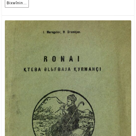
10
Bixwînin…
Bixwînin…
Tîrmeh,
№
46
(658)