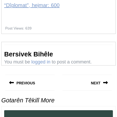
“Dîplomat”, hejmar: 600
Post Views:
639
Bersivek Bihêle
You must be
logged in
to post a comment.
Post
navigation
PREVIOUS
NEXT
Previous
Next
post:
post:
Gotarên Têkilî More