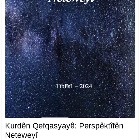
Kurdên Qefqasyayê: Perspêktîfên
Kurdên
Neteweyî