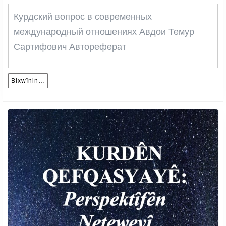
вопрос
Курдский вопрос в современных
в
международный отношениях Авдои Темур
современ
Сартифович Автореферат
междунар
отношения
–
Bixwînin…
Bixwînin…
Авдои
Темур
Сартифов