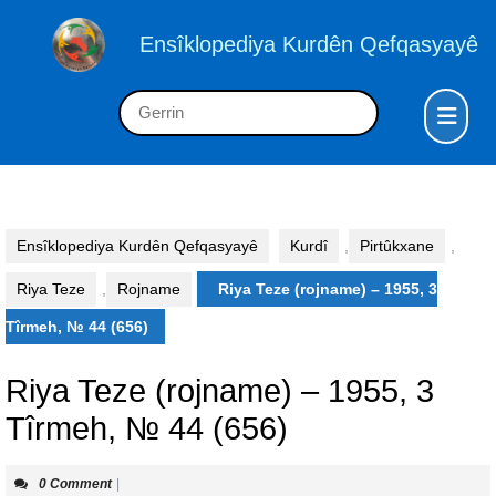
Skip
to
Ensîklopediya Kurdên Qefqasyayê
content
Skip
Op
Search
to
But
for:
content
Ensîklopediya Kurdên Qefqasyayê
Kurdî
,
Pirtûkxane
,
Riya Teze
,
Rojname
Riya Teze (rojname) – 1955, 3
Tîrmeh, № 44 (656)
Riya Teze (rojname) – 1955, 3
Tîrmeh, № 44 (656)
0 Comment
|