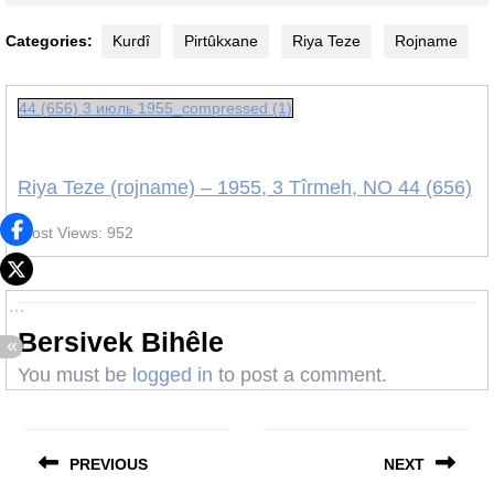
Categories:
Kurdî
Pirtûkxane
Riya Teze
Rojname
44 (656) 3 июль 1955_compressed (1)
Riya Teze (rojname) – 1955, 3 Tîrmeh, NO 44 (656)
Post Views:
952
Bersivek Bihêle
You must be
logged in
to post a comment.
Post
navigation
PREVIOUS
NEXT