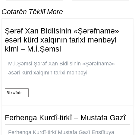
Previous
Next
post:
post:
Gotarên Têkilî More
Şərəf Xan Bidlisinin «Şərəfnamə»
əsəri kürd xalqının tarixi mənbəyi
Şərəf
kimi – M.İ.Şəmsi
Xan
M.İ.Şəmsi Şərəf Xan Bidlisinin «Şərəfnamə»
Bidlisinin
əsəri kürd xalqının tarixi mənbəyi
«Şərəfnamə»
əsəri
kürd
Bixwînin…
Bixwînin…
xalqının
tarixi
Fe
Ferhenga Kurdî-tirkî – Mustafa Gazî
mənbəyi
Ku
kimi
Ferhenga Kurdî-tirkî Mustafa Gazî Enstîtuya