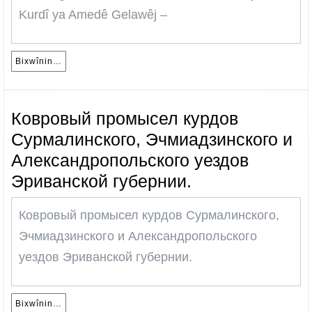
tir
–
Kurdî ya Amedê Gelawêj –
–
M.İ.Şəmsi
Mu
Ga
Bixwînin…
Bixwînin…
Ковровый промысел курдов
Сурмалинского, Эчмиадзинского и
Александропольского уездов
Ковровый
Эриванской губернии.
промысел
Ковровый промысел курдов Сурмалинского,
курдов
Эчмиадзинского и Александропольского
Сурмалинского
уездов Эриванской губернии.
Эчмиадзинско
и
Александропо
Bixwînin…
Bixwînin…