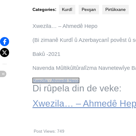
Categories:
Kurdî
Pexşan
Pirtûkxane
Xwezila… – Ahmedê Hepo
(Bi zimanê Kurdî û Azerbaycanî povêst û s
Bakû -2021
Navenda Mûltikûltûralîzma Navnetewîye 
Xwezîla - Ahmedê Hepo
Di rûpela din de veke:
Xwezila… – Ahmedê He
Post Views:
749