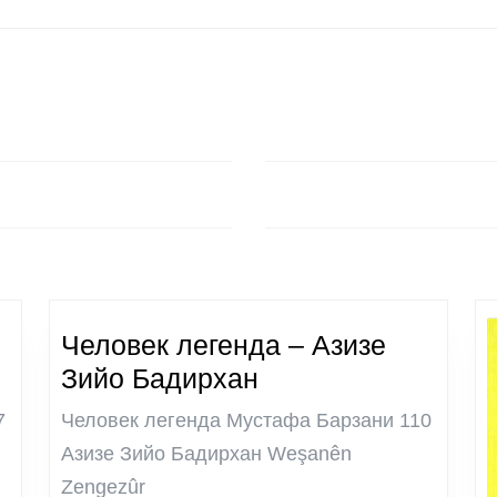
Next
post:
Человек легенда – Азизе
Человек
Зийо Бадирхан
легенда
7
Человек легенда Мустафа Барзани 110
–
Азизе Зийо Бадирхан Weşanên
Азизе
Zengezûr