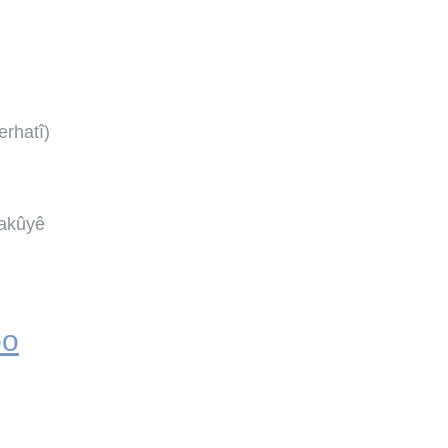
erhatî)
Bakûyê
po