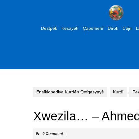
Skip
to
content
Skip
Destpêk
Kesayetî
Çapemenî
Dîrok
Cejn
E
to
content
Ensîklopediya Kurdên Qefqasyayê
Kurdî
,
Pe
Xwezila… – Ahme
0 Comment
|