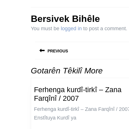
Bersivek Bihêle
You must be
logged in
to post a comment.
Post
navigation
PREVIOUS
Previous
post:
Gotarên Têkilî More
Ferhenga kurdî-tirkî – Zana
Ferhenga
Farqînî / 2007
kurdî-
Ferhenga kurdî-tirkî – Zana Farqînî / 200
tirkî
Enstîtuya Kurdî ya
–