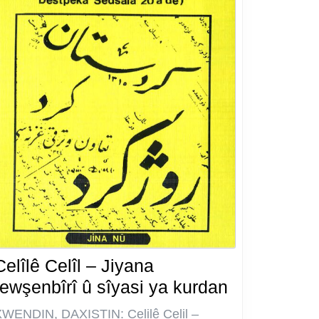
Celîlê Celîl – Jiyana
Celîlê
rewşenbîrî û sîyasi ya kurdan
Celîl
WENDIN, DAXISTIN: Celilê Celil –