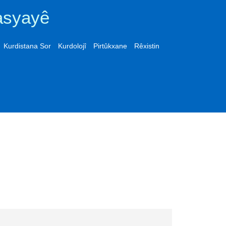
asyayê
Kurdistana Sor
Kurdolojî
Pirtûkxane
Rêxistin