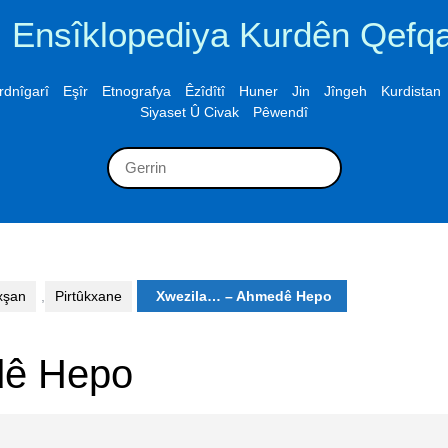
Ensîklopediya Kurdên Qefq
rdnîgarî
Eşîr
Etnografya
Êzîdîtî
Huner
Jin
Jîngeh
Kurdistan
Siyaset Û Civak
Pêwendî
Search
for:
xşan
,
Pirtûkxane
Xwezila… – Ahmedê Hepo
dê Hepo