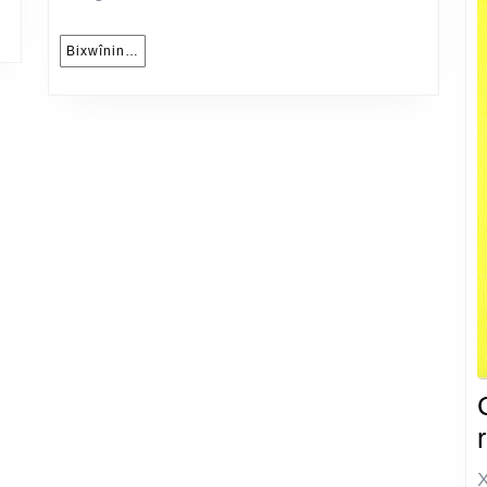
Зийо
Бадирхан
Bixwînin…
Bixwînin…
X